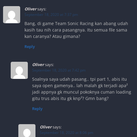
Oliver
says:
September 18, 2020 at 7:37 pm
Bang, di game Team Sonic Racing kan abang udah
kasih tau nih cara pasangnya. Itu semua file sama
kan caranya? Atau gimana?
Reply
Oliver
says:
September 18, 2020 at 7:42 pm
Soalnya saya udah pasang.. tpi part 1, abis itu
saya open gamenya.. lah malah gk terjadi apa²
jadi appnya gk muncul pokoknya cuman loading
gitu trus abis itu gk knp²? Gmn bang?
Reply
Oliver
says:
September 18, 2020 at 8:06 pm