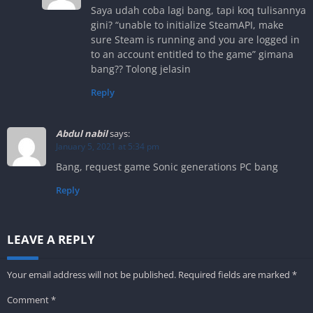
Saya udah coba lagi bang, tapi koq tulisannya
gini? “unable to initialize SteamAPI, make
sure Steam is running and you are logged in
to an account entitled to the game” gimana
bang?? Tolong jelasin
Reply
Abdul nabil
says:
January 5, 2021 at 5:34 pm
Bang, request game Sonic generations PC bang
Reply
LEAVE A REPLY
Your email address will not be published.
Required fields are marked
*
Comment
*