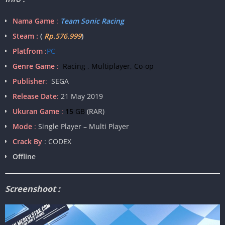
Nama Game
:
Team Sonic Racing
Steam :
(
Rp.576.999
)
Platfrom
:
PC
Genre Game
:
Racing , Multiplayer, Co-op
Publisher
:
SEGA
Release Date
:
21 May 2019
Ukuran Game
:
15
GB
(RAR)
Mode
:
Single Player – Multi Player
Crack By
: CODEX
Offline
Screenshoot :