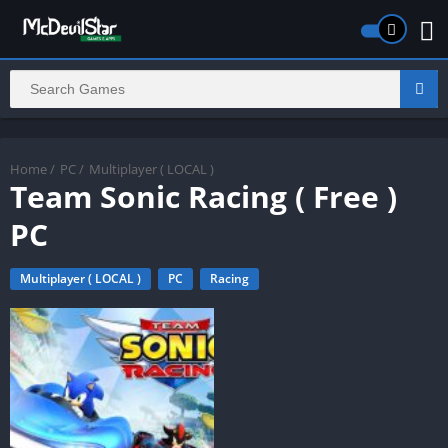
Home
/
PC
/
Multiplayer ( LOCAL )
Team Sonic Racing ( Free )
PC
Multiplayer ( LOCAL )
PC
Racing