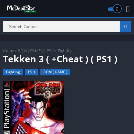
Home
/
ROM ( GAME )
/
PS 1
/
Fighting
Tekken 3 ( +Cheat ) ( PS1 )
Fighting
PS 1
ROM ( GAME )