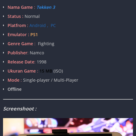
Nama Game
:
Tekken 3
Status :
Normal
Platfrom
:
Android , PC
Emulator :
PS1
Genre Game
:
Fighting
Publisher
:
Namco
Release Date
:
1998
Ukuran Game
:
15 MB
(ISO)
Mode
:
Single-player / Multi-Player
Offline
Screenshoot :