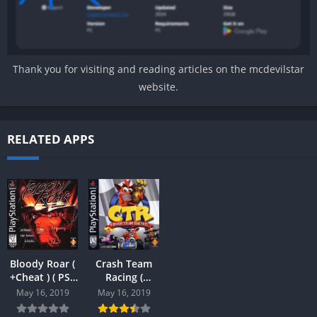
Thank you for visiting and reading articles on the mcdevilstar
website.
RELATED APPS
Bloody Roar (
Crash Team
+Cheat ) ( PS1
Racing (
)
+Cheat ) ( PS 1
May 16, 2019
May 16, 2019
)