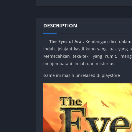
SPEK KENTANG
Puzzle
Shooter
Racing
Sport
Remastered
DESCRIPTION
Story Rich
Rougelike
Strategy
RPG
The Eyes of Ara :
Kehilangan diri dalam
Survival
Shooter
indah. Jelajahi kastil kuno yang luas yan
Visual Novel
Simulation
Memecahkan teka-teki yang rumit, meng
Support Gamepad
menjembatani ilmiah dan misterius.
Sport
Game ini masih unrelased di playstore
Strategy
Survival
Visual Novel