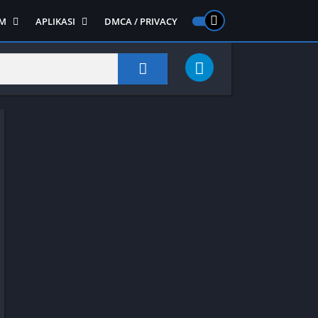
M
APLIKASI
DMCA / PRIVACY
PS 2
ntendo DS
Semua APLIKASI
Semua Game NDS
Alat
RPG
Art&Design
Shooter
Emulator
ide Scrolling
Foto
Survival
Internet
1
Video
Semua Game PS 1
Sosial
Action
Adventure
Card
Fighting
Horror