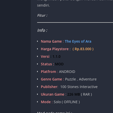
sendiri.
Fitur :
Info :
Nama Game
:
The Eyes of Ara
Harga Playstore
:
( Rp.83.000 )
Versi
: 1.1.0
Status :
MOD
Platfrom
:
ANDROID
Genre Game
:
Puzzle , Adventure
Publisher
:
100 Stones Interactive
Ukuran Game
:
226 MB
( RAR )
Mode
:
Solo ( OFFLINE )