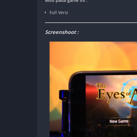
Mod pada game ini :
Full Versi
Screenshoot :