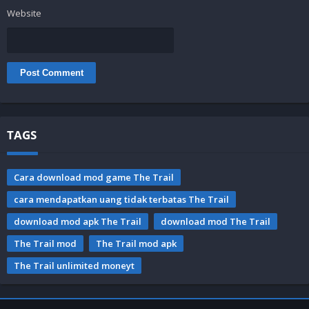
Website
TAGS
Cara download mod game The Trail
cara mendapatkan uang tidak terbatas The Trail
download mod apk The Trail
download mod The Trail
The Trail mod
The Trail mod apk
The Trail unlimited moneyt