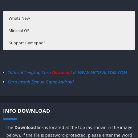
Whats New
Minimal OS
Support Gamepad?
* This update contains stability improvements and general bug
Android 4.1+
Tidak Support
fixes.
Tutorial Lengkap Cara
Download
di WWW.MCDEVILSTAR.COM
Cara Install Semua Game Android
INFO DOWNLOAD
The
Download
link is located at the top (as shown in the image
below). If the file is password-protected, please enter the word