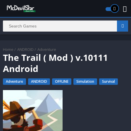
Home
/
ANDROID
/
Adventure
The Trail ( Mod ) v.10111
Android
Adventure
ANDROID
OFFLINE
Simulation
Survival