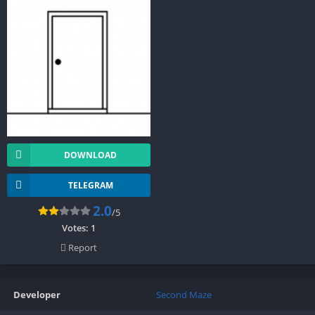
DOWNLOAD
TELEGRAM
2.0
/5
Votes:
1
Report
Developer
Second Maze