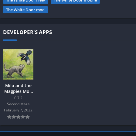
The White Door free\
The White Door mobile
The White Door mod
DEVELOPER'S APPS
Milo and the
Magpies Mod
Android
0.7.2
Second Maze
February 7, 2022