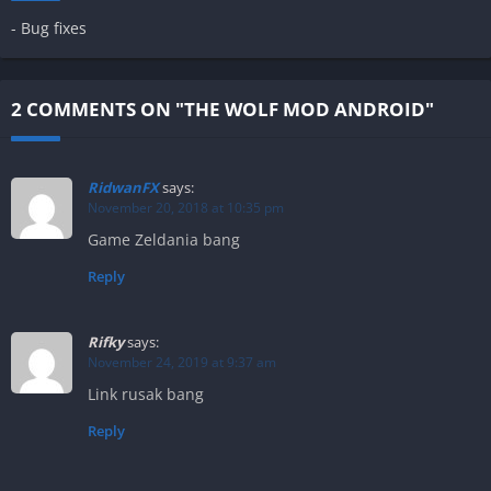
- Bug fixes
2 COMMENTS ON "THE WOLF MOD ANDROID"
RidwanFX
says:
November 20, 2018 at 10:35 pm
Game Zeldania bang
Reply
Rifky
says:
November 24, 2019 at 9:37 am
Link rusak bang
Reply