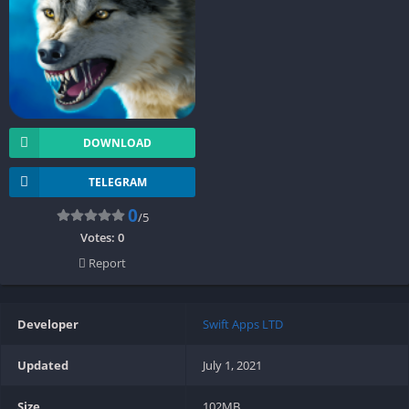
DOWNLOAD
TELEGRAM
0
/5
Votes:
0
Report
Developer
Swift Apps LTD
Updated
July 1, 2021
Size
102MB