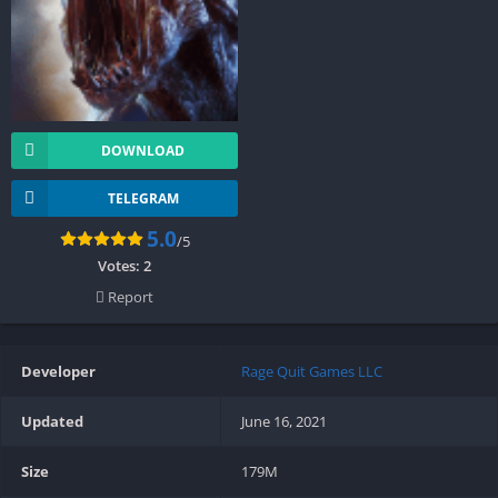
DOWNLOAD
TELEGRAM
5.0
/5
Votes:
2
Report
Developer
Rage Quit Games LLC
Updated
June 16, 2021
Size
179M