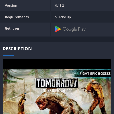
Version
0.13.2
Requirements
5.0 and up
Get it on
DESCRIPTION