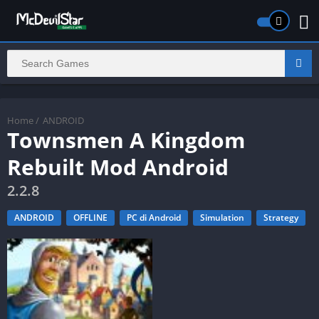
Home
/
ANDROID
Townsmen A Kingdom
Rebuilt Mod Android
2.2.8
ANDROID
OFFLINE
PC di Android
Simulation
Strategy