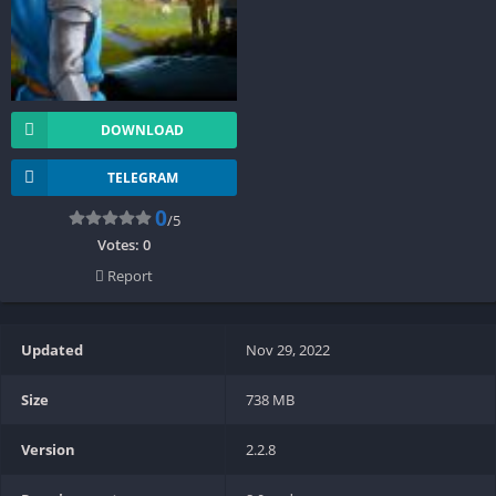
DOWNLOAD
TELEGRAM
0
/5
Votes:
0
Report
Updated
Nov 29, 2022
Size
738 MB
Version
2.2.8