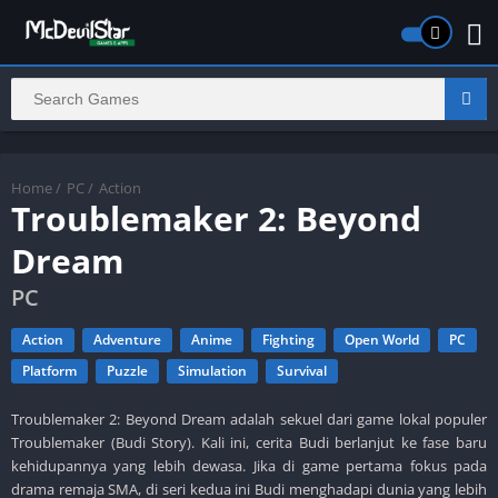
Home
/
PC
/
Action
Troublemaker 2: Beyond
Dream
PC
Action
Adventure
Anime
Fighting
Open World
PC
Platform
Puzzle
Simulation
Survival
Troublemaker 2: Beyond Dream adalah sekuel dari game lokal populer
Troublemaker (Budi Story). Kali ini, cerita Budi berlanjut ke fase baru
kehidupannya yang lebih dewasa. Jika di game pertama fokus pada
drama remaja SMA, di seri kedua ini Budi menghadapi dunia yang lebih