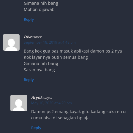
Gimana nih bang
Mohon dijawab
Reply
Divo
says:
September 18, 2019 at 4:48 pm
Bang kok gua pas masuk aplikasi damon ps 2 nya
Kok layar nya putih semua bang
Gimana nih bang
Saran nya bang
Reply
Aryok
says:
May 10, 2020 at 4:20 pm
Damon ps2 emang kayak gitu kadang suka error
cuma bisa di sebagian hp aja
Reply