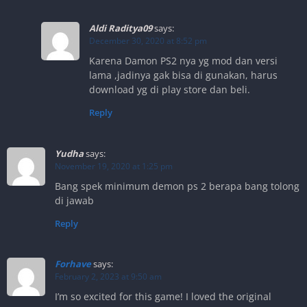
Aldi Raditya09
says:
December 30, 2020 at 8:52 pm
Karena Damon PS2 nya yg mod dan versi
lama ,jadinya gak bisa di gunakan, harus
download yg di play store dan beli.
Reply
Yudha
says:
November 19, 2020 at 1:25 pm
Bang spek minimum demon ps 2 berapa bang tolong
di jawab
Reply
Forhave
says:
February 2, 2023 at 9:50 am
I’m so excited for this game! I loved the original