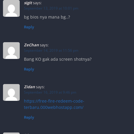
sigit
says:
September 13, 2019 at 10:01 pm
bg bios nya mana bg..?
Reply
ZeChan
says:
September 14, 2019 at 11:56 pm
Bang KO gak ada screen shotnya?
Reply
Zidan
says:
September 16, 2019 at 9:46 pm
https://free-fire-redeem-code-
terbaru.000webhostapp.com/
Reply