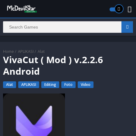
Home
/
APLIKASI
/
Alat
VivaCut ( Mod ) v.2.2.6
Android
Alat
APLIKASI
Editing
Foto
Video