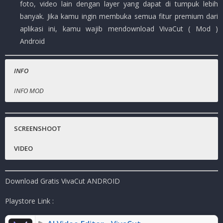
foto, video lain dengan layer yang dapat di tumpuk lebih
banyak. Jika kamu ingin membuka semua fitur premium dari
aplikasi ini, kamu wajib mendownload VivaCut ( Mod )
Android
INFO
INFO MOD
Nama Game
PREMIUM Terbuka.
:
VivaCut
Harga Playstore
:
–
SCREENSHOOT
Status :
MOD
VIDEO
Platfrom
:
Android
Genre Aplikasi
:
Photography, Editing, Video
Download Gratis VivaCut ANDROID
Publisher
:
Lightricks Ltd.
Ukuran Aplikasi
:
49
MB
( RAR )
Playstore Link :
Mode
:
Solo ( OFFLINE / ONLINE )