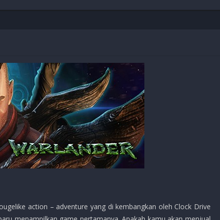
Shooter
Stealth
Strategy
Survival
PS
ugelike action – adventure yang di kembangkan oleh Clock Drive
 baru menampilkan game pertamanya. Apakah kamu akan menjual