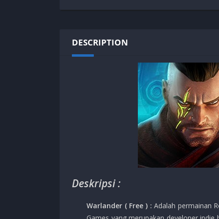
SPEK KENTANG
Puzzle
Shooter
Racing
Sport
Remastered
DESCRIPTION
Story Rich
Rougelike
Strategy
RPG
Survival
Shooter
Visual Novel
Simulation
Support Gamepad
Sport
Strategy
Survival
Visual Novel
Deskripsi :
Warlander ( Free ) :
Adalah permainan Ro
Games yang merupakan developer indie