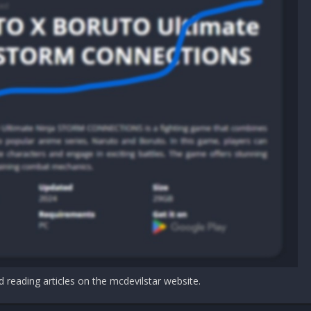
system
D Ryzen 5 1600 (3.2 GHz) or better
B VRAM / AMD Radeon RX 570 with 4 GB VRAM
d reading articles on the mcdevilstar website.