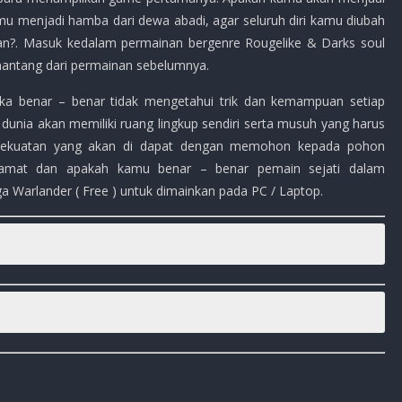
 menjadi hamba dari dewa abadi, agar seluruh diri kamu diubah
an?. Masuk kedalam permainan bergenre Rougelike & Darks soul
antang dari permainan sebelumnya.
jika benar – benar tidak mengetahui trik dan kemampuan setiap
 dunia akan memiliki ruang lingkup sendiri serta musuh yang harus
kekuatan yang akan di dapat dengan memohon kepada pohon
lamat dan apakah kamu benar – benar pemain sejati dalam
a Warlander ( Free ) untuk dimainkan pada PC / Laptop.
, RPG, Hack n Slash