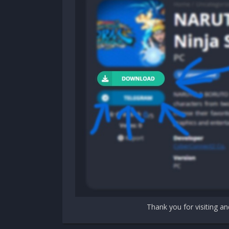
Requires a 64-bit processor and operating 
OS:
Windows 7 / 8 / 8.1 / 10
Processor:
Intel Core i7-3930K (3.2 GHz) / AM
Memory:
16 GB RAM
Graphics:
NVIDIA GeForce GTX 970 with 4 G
DirectX:
Version 11
Thank you for visiting an