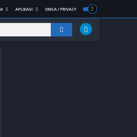
M
APLIKASI
DMCA / PRIVACY
PS 2
ntendo DS
Semua APLIKASI
Semua Game NDS
Alat
RPG
Art&Design
Shooter
Emulator
Side Scrolling
Foto
Survival
Internet
1
Video
Semua Game PS 1
Sosial
Action
Adventure
Card
Fighting
Horror