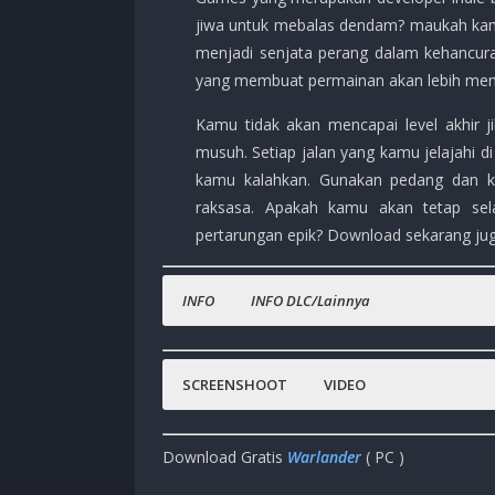
jiwa untuk mebalas dendam? maukah kamu
menjadi senjata perang dalam kehancur
yang membuat permainan akan lebih men
Kamu tidak akan mencapai level akhir 
musuh. Setiap jalan yang kamu jelajahi di
kamu kalahkan. Gunakan pedang dan 
raksasa. Apakah kamu akan tetap se
pertarungan epik? Download sekarang jug
INFO
INFO DLC/Lainnya
Nama Game
Gratis.
:
Warlander
Steam :
(
Rp.?????,- )
SCREENSHOOT
VIDEO
Platfrom
:
PC
Genre Game
:
Action, Rouge-like, Adventure
Download Gratis
Warlander
( PC )
Publisher
:
Clock Drive Games