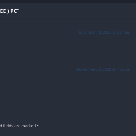
E ) PC"
November 19, 2020 at 8:51 am
November 20, 2020 at 4:09 pm
d fields are marked
*