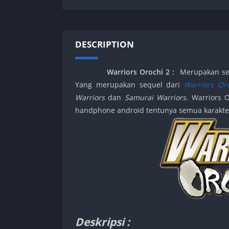
SPEK KENTANG
Puzzle
Shooter
Racing
Sport
Remastered
DESCRIPTION
Story Rich
Rougelike
Strategy
RPG
Warriors Orochi 2
:
Merupakan seb
Survival
Shooter
Yang merupakan sequel dari
Warriors Or
Visual Novel
Simulation
Warriors
dan
Samurai Warriors
. Warriors 
Support Gamepad
handphone android tentunya semua karakter
Sport
Strategy
Survival
Visual Novel
Deskripsi :