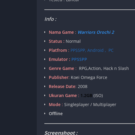
Info :
Nama Game
:
Warriors Orochi 2
Status :
Normal
Platfrom
:
PPSSPP, Android , PC
Emulator :
PPSSPP
Genre Game
:
RPG,Action, Hack n Slash
Publisher
:
Koei Omega Force
Release Date
:
2008
Ukuran Game
:
1.2GB
(ISO)
Mode
:
Singleplayer / Multiplayer
Offline
Screenshoot :