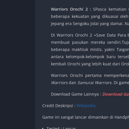
Warriors Orochi 2 :
SPasca kematian 
beberapa kekuatan yang dikuasai ole
Jepang era Sengoku Jidai yang damai. 
Di Warriors Orochi 2 +Save Data Par
membuat pasukan mereka sendiri.Tuj
beberapa makhluk mistis, yakni Taig
antara kelompok-kelompok baru terse
kembali Orochi yang lebih kuat dari Or
Warriors Orochi pertama memperkena
Warriors
dan
Samurai Warriors
. Di game
Download Game Lainnya :
Download Gam
Credit Deskripsi :
Wikipedia
Game ini sangat lancar dimainkan di Handph
Tested : Lancar