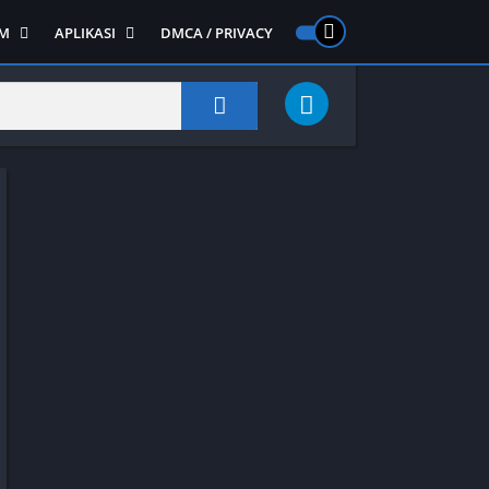
M
APLIKASI
DMCA / PRIVACY
PS 2
ntendo DS
Semua APLIKASI
Semua Game NDS
Alat
RPG
Art&Design
Shooter
Emulator
ide Scrolling
Foto
Survival
Internet
1
Video
Semua Game PS 1
Sosial
Action
Adventure
Card
Fighting
Horror