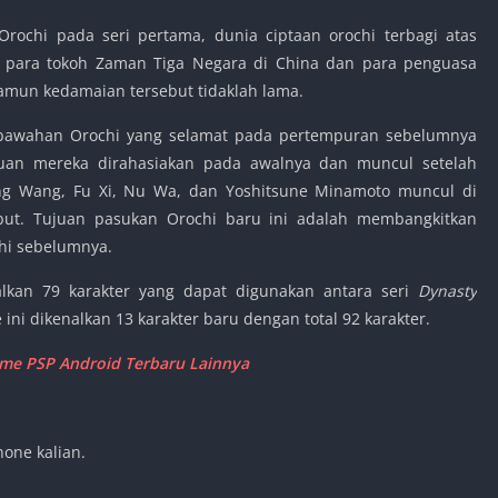
Orochi pada seri pertama, dunia ciptaan orochi terbagi atas
h para tokoh Zaman Tiga Negara di China dan para penguasa
Namun kedamaian tersebut tidaklah lama.
a bawahan Orochi yang selamat pada pertempuran sebelumnya
uan mereka dirahasiakan pada awalnya dan muncul setelah
ong Wang, Fu Xi, Nu Wa, dan Yoshitsune Minamoto muncul di
but. Tujuan pasukan Orochi baru ini adalah membangkitkan
ohi sebelumnya.
lkan 79 karakter yang dapat digunakan antara seri
Dynasty
 ini dikenalkan 13 karakter baru dengan total 92 karakter.
e PSP Android Terbaru Lainnya
one kalian.