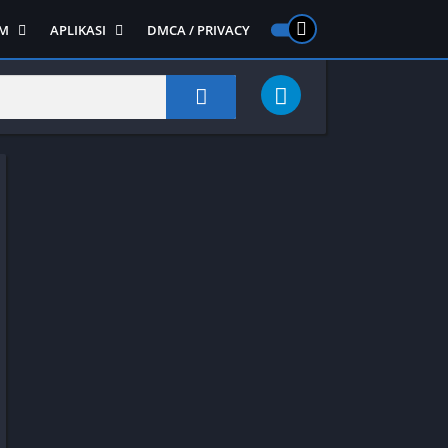
M
APLIKASI
DMCA / PRIVACY
PS 2
ntendo DS
Semua APLIKASI
Semua Game NDS
Alat
RPG
Art&Design
Shooter
Emulator
ide Scrolling
Foto
Survival
Internet
1
Video
Semua Game PS 1
Sosial
Action
Adventure
Card
Fighting
Horror