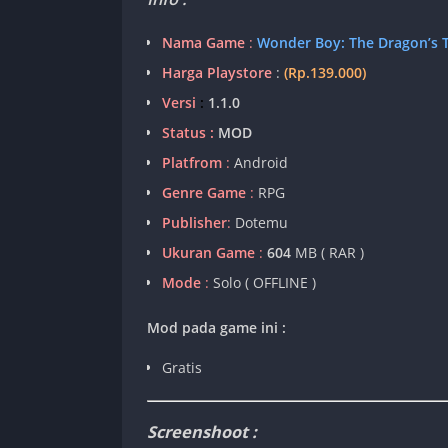
Nama Game
:
Wonder Boy: The Dragon’s 
Harga Playstore
:
(Rp.139.000)
Versi
:
1.1.0
Status :
MOD
Platfrom
:
Android
Genre Game
:
RPG
Publisher
:
Dotemu
Ukuran Game
:
604
MB ( RAR )
Mode
:
Solo ( OFFLINE )
Mod pada game ini :
Gratis
Screenshoot :