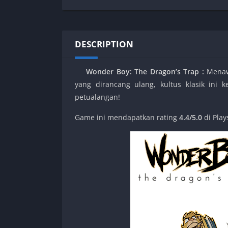
SPEK KENTANG
Puzzle
Shooter
Racing
Sport
Remastered
DESCRIPTION
Story Rich
Rougelike
Strategy
RPG
Wonder Boy: The Dragon’s Trap :
Menawa
Survival
Shooter
yang dirancang ulang, kultus klasik ini 
Visual Novel
Simulation
petualangan!
Support Gamepad
Game ini mendapatkan rating
4.4/5.0
di Play
Sport
Strategy
Survival
Visual Novel