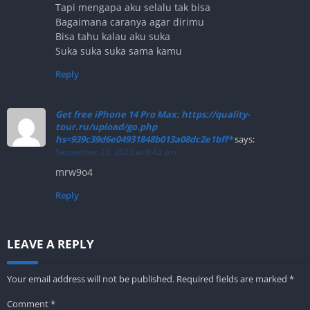
Tapi mengapa aku selalu tak bisa
Bagaimana caranya agar dirimu
Bisa tahu kalau aku suka
Suka suka suka sama kamu
Reply
Get free iPhone 14 Pro Max: https://quality-
tour.ru/upload/go.php
hs=939c39d6e04931848b013a08dc2e1bff*
says:
September 23, 2023 at 8:43 pm
mrw9o4
Reply
LEAVE A REPLY
Your email address will not be published.
Required fields are marked
*
Comment
*