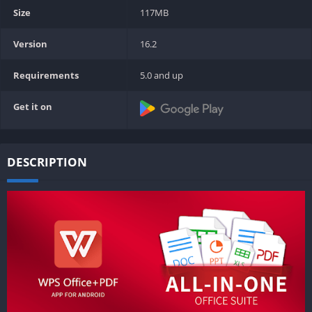
Size
117MB
Version
16.2
Requirements
5.0 and up
Get it on
DESCRIPTION