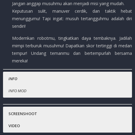
Jangan anggap musuhmu akan menjadi misi yang mudah.
Keputusan sulit, manuver cerdik, dan taktik hebat
menunggumu! Tapi ingat: musuh tertangguhmu adalah diri
sendiri!
Modernkan robotmu, tingkatkan daya tembaknya. Jadilah
mimpi terburuk musuhmu! Dapatkan skor tertinggi di medan
tempur! Undang temanmu dan bertempurlah bersama
mereka!
INFO
INFO MOD
Nama Game
Musuh yang cadet/bodoh.
:
War Robots
Harga Playstore
:
( – )
SCREENSHOOT
Status :
MOD
VIDEO
Platfrom
:
ANDROID