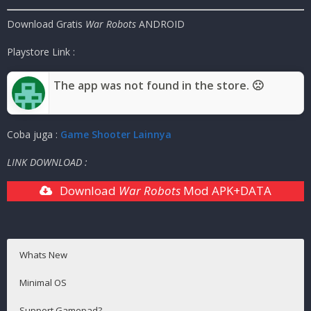
Genre Game
:
PVP , Shooter
Download Gratis
War Robots
ANDROID
Publisher
:
Extreme Developers
Ukuran Game
:
597
MB
( RAR )
Playstore Link :
Mode
:
Solo ( ONLINE )
The app was not found in the store. 🙁
Coba juga :
Game Shooter Lainnya
LINK DOWNLOAD :
Download
War Robots
Mod APK+DATA
Whats New
Minimal OS
Support Gamepad?