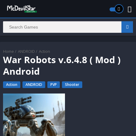
Home
/
ANDROID
/
Action
War Robots v.6.4.8 ( Mod )
Android
Action
ANDROID
PVP
Shooter