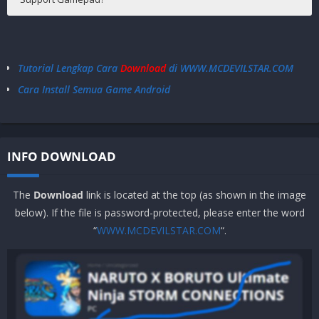
WAR ROBOT DIHAPUS. Lihat grafik baru yang mencolok!
Android 4.3+
Tidak Support
Sekarang Anda dapat memilih di antara 2 preset visual dari
menu pengaturan.
Tutorial Lengkap Cara
Download
di WWW.MCDEVILSTAR.COM
Catatan: setelah pembaruan beberapa perangkat lama tidak
Cara Install Semua Game Android
akan didukung lagi. Silakan baca artikel ini untuk lebih jelasnya:
https://wr.app/remastered_notes
INFO DOWNLOAD
The
Download
link is located at the top (as shown in the image
below). If the file is password-protected, please enter the word
“
WWW.MCDEVILSTAR.COM
“.