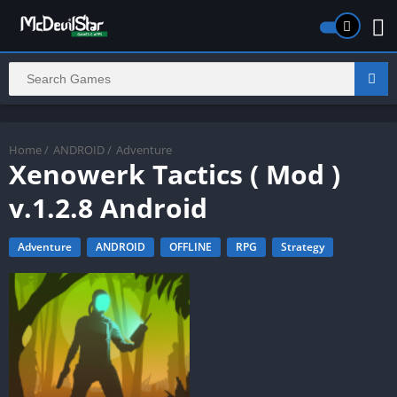
Home
/
ANDROID
/
Adventure
Xenowerk Tactics ( Mod )
v.1.2.8 Android
Adventure
ANDROID
OFFLINE
RPG
Strategy