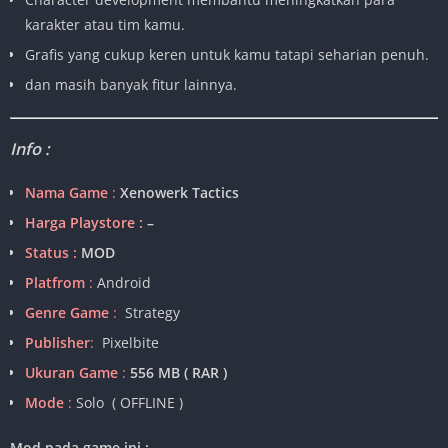
karakter atau tim kamu.
Grafis yang cukup keren untuk kamu tatapi seharian penuh.
dan masih banyak fitur lainnya.
Info :
Nama Game
:
Xenowerk Tactics
Harga Playstore :
–
Status :
MOD
Platfrom
:
Android
Genre Game
:
Strategy
Publisher
:
Pixelbite
Ukuran Game
:
556 MB ( RAR )
Mode
:
Solo ( OFFLINE )
Mod pada game ini :