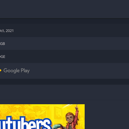
Shooter
Stealth
Strategy
Survival
Oct, 2021
4GB
OGE
PS