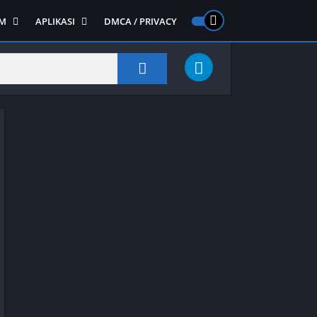
M
APLIKASI
DMCA / PRIVACY
PS 2
ntendo DS
Semua APLIKASI
Semua Game NDS
Alat
RPG
Art&Design
Shooter
Emulator
ide Scrolling
Foto
Survival
Internet
1
Video
Semua Game PS 1
Sosial
Action
Adventure
Card
Fighting
Horror