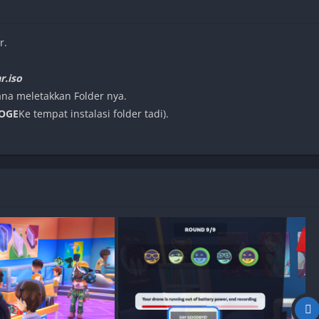
r.
r.iso
mana meletakkan Folder nya.
OGE
Ke tempat instalasi folder tadi).