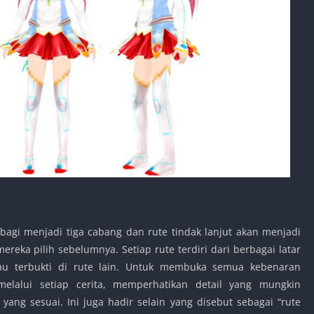
bagi menjadi tiga cabang dan rute tindak lanjut akan menjadi
ereka pilih sebelumnya. Setiap rute terdiri dari berbagai latar
au terbukti di rute lain. Untuk membuka semua kebenaran
lalui setiap cerita, memperhatikan detail yang mungkin
 yang sesuai. Ini juga hadir selain yang disebut sebagai “rute