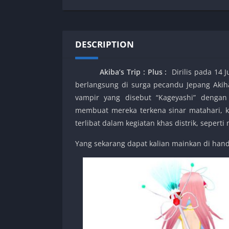
SPEK KENTANG
Puzzle
Shooter
Racing
Sport
Remastered
DESCRIPTION
Story Rich
Rougelike
Strategy
RPG
Akiba’s Trip : Plus
:
Dirilis pada 14 
Survival
Shooter
berlangsung di surga pecandu Jepang Aki
Visual Novel
Simulation
vampir yang disebut “Kageyashi” denga
Support Gamepad
membuat mereka terkena sinar matahari, k
terlibat dalam kegiatan khas distrik, seper
Sport
Strategy
Yang sekarang dapat kalian mainkan di han
Survival
Visual Novel