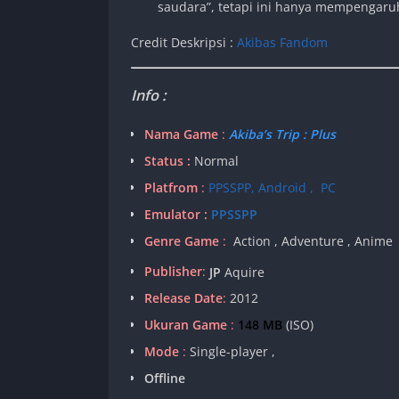
saudara”, tetapi ini hanya mempengaru
Credit Deskripsi :
Akibas Fandom
Info :
Nama Game
:
Akiba’s Trip : Plus
Status :
Normal
Platfrom
:
PPSSPP, Android , PC
Emulator :
PPSSPP
Genre Game
:
Action , Adventure , Anime
Publisher
:
JP
Aquire
Release Date
:
2012
Ukuran Game
:
148 MB
(ISO)
Mode
:
Single-player ,
Offline