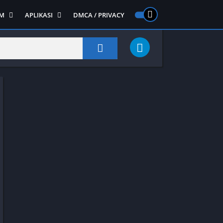
M
APLIKASI
DMCA / PRIVACY
PS 2
ntendo DS
Semua APLIKASI
Semua Game NDS
Alat
RPG
Art&Design
Shooter
Emulator
ide Scrolling
Foto
Survival
Internet
1
Video
Semua Game PS 1
Sosial
Action
Adventure
Card
Fighting
Horror