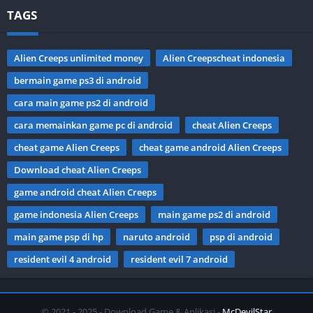
TAGS
Alien Creeps unlimited money
Alien Creepscheat indonesia
bermain game ps3 di android
cara main game ps2 di android
cara memainkan game pc di android
cheat Alien Creeps
cheat game Alien Creeps
cheat game android Alien Creeps
Download cheat Alien Creeps
game android cheat Alien Creeps
game indonesia Alien Creeps
main game ps2 di android
main game psp di hp
naruto android
psp di android
resident evil 4 android
resident evil 7 android
© 2021 - 2025 - Download Game & Aplikasi -
McDevilStar