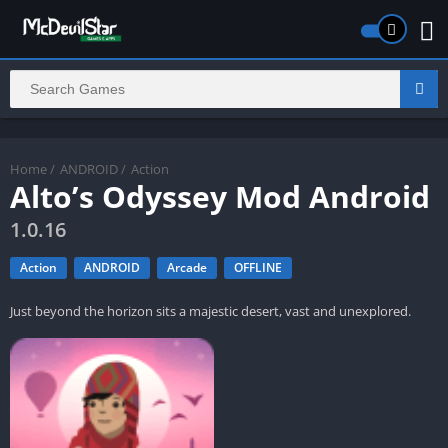
Home
/
ANDROID
/
Action
Alto’s Odyssey Mod Android
1.0.16
Action
ANDROID
Arcade
OFFLINE
Just beyond the horizon sits a majestic desert, vast and unexplored.