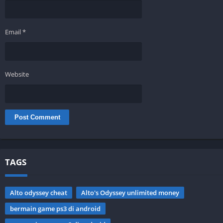
Email
*
Website
TAGS
Alto odyssey cheat
Alto's Odyssey unlimited money
bermain game ps3 di android