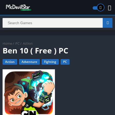
Home
/
PC
/
Action
Ben 10 ( Free ) PC
Action
Adventure
Fighting
PC