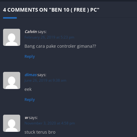
4 COMMENTS ON "BEN 10 ( FREE ) PC"
Calvin
says:
February 26, 2019 at 5:23 pm
Bang cara pake controler gimana??
Reply
dimas
says:
June 26, 2019 at 9:38 am
eek
Reply
w
says:
November 3, 2020 at 4:58 pm
stuck terus bro