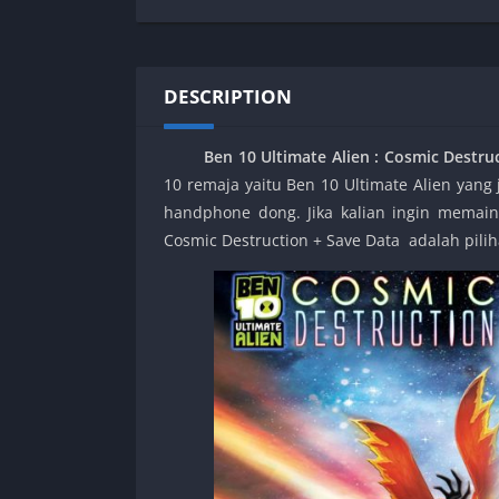
SPEK KENTANG
Puzzle
Shooter
Racing
Sport
Remastered
DESCRIPTION
Story Rich
Rougelike
Strategy
RPG
Ben 10 Ultimate Alien : Cosmic Destruc
Survival
Shooter
10 remaja yaitu Ben 10 Ultimate Alien yang 
Visual Novel
Simulation
handphone dong. Jika kalian ingin memain
Support Gamepad
Cosmic Destruction + Save Data adalah pilih
Sport
Strategy
Survival
Visual Novel