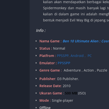
kalian akan mendapatkan berbagai keku
Spidermonkey dan masih banyak lagi te
kalian di dalam game ini adalah mengh
bentuk menjadi Evil Way Big di jepang
Info :
Nama Game
:
Ben 10 Ultimate Alien : Cos
Status :
Normal
Platfrom
:
PPSSPP, Android , PC
Emulator :
PPSSPP
Genre Game
:
Adventure , Action , Puzzle
Publisher
:
D3 Publisher.
Release Date
:
2010
Ukuran Game
:
500 MB
(ISO)
Mode
:
Single-player
Offline