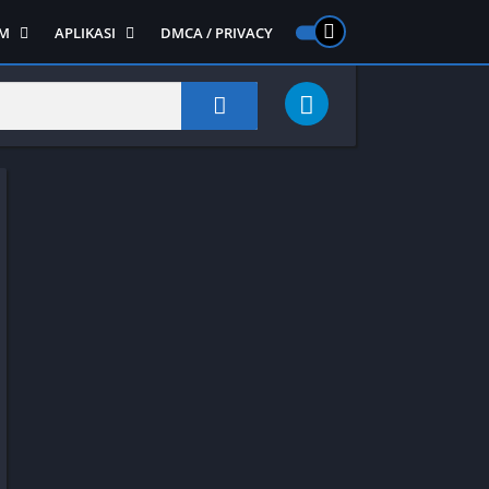
M
APLIKASI
DMCA / PRIVACY
PS 2
ntendo DS
Semua APLIKASI
Semua Game NDS
Alat
RPG
Art&Design
Shooter
Emulator
ide Scrolling
Foto
Survival
Internet
1
Video
Semua Game PS 1
Sosial
Action
Adventure
Card
Fighting
Horror