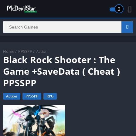
Home
/
PPSSPP
/
Action
Black Rock Shooter : The
Game +SaveData ( Cheat )
PPSSPP
Action
PPSSPP
RPG