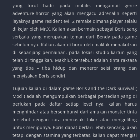
yang turut hadir pada mobile, mengambil genre
adventure-horror yang akan mengacu adrenalin seperti
layaknya game resident evil 2 remake dimana player selalu
di kejar oleh Mr.X. Kalian akan bermain sebagai Boris sang
serigala yang merupakan teman dari Bendy pada game
sebelumnya. Kalian akan di buru oleh makluk menakutkan
di sepanjang permainan, pada lokasi studio kartun yang
telah di tinggalkan. Makhluk tersebut adalah tinta raksasa
yang tiba – tiba hidup dan meneror seisi orang dan
menyisakan Boris sendiri.
Tujuan kalian di dalam game Boris and the Dark Survival (
Mod ) adalah mengumpulkan berbagai persedian yang di
perlukan pada daftar setiap level nya, kalian harus
menghindar atau bersembunyi dari amukan monster tinta
tersebut dengan cara memasuki loker atau mengeliling
untuk menipunya. Boris dapat berlari lebih kencang, akan
tetapi dengan stamina yang terbatas, kalian dapat mengisi