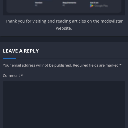
Thank you for visiting and reading articles on the mcdevilstar
website.
LEAVE A REPLY
Your email address will not be published.
Required fields are marked
*
Comment
*