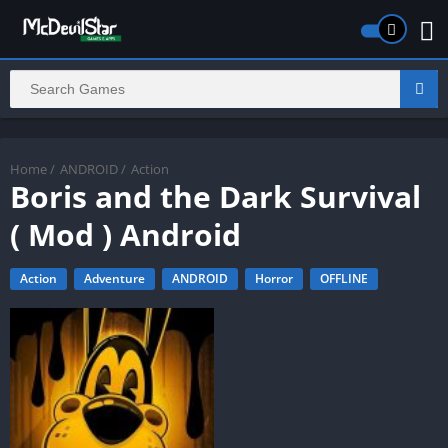
Home
/
ANDROID
/
Action
Boris and the Dark Survival
( Mod ) Android
Action
Adventure
ANDROID
Horror
OFFLINE