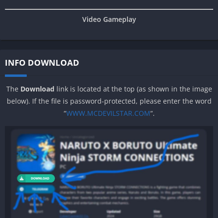
Video Gameplay
INFO DOWNLOAD
The
Download
link is located at the top (as shown in the image
below). If the file is password-protected, please enter the word
“
WWW.MCDEVILSTAR.COM
“.