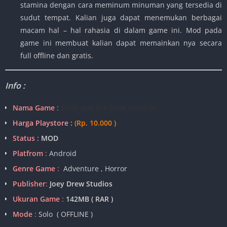
stamina dengan cara meminum minuman yang tersedia di
sudut tempat. Kalian juga dapat menemukan berbagai
macam hal – hal rahasia di dalam game ini. Mod pada
game ini membuat kalian dapat memainkan nya secara
full offline dan gratis.
Info :
Nama Game
:
Boris and the Dark Survival
Harga Playstore :
(Rp. 10.000 )
Status :
MOD
Platfrom
:
Android
Genre Game
:
Adventure , Horror
Publisher
:
Joey Drew Studios
Ukuran Game
:
142MB ( RAR )
Mode
:
Solo ( OFFLINE )