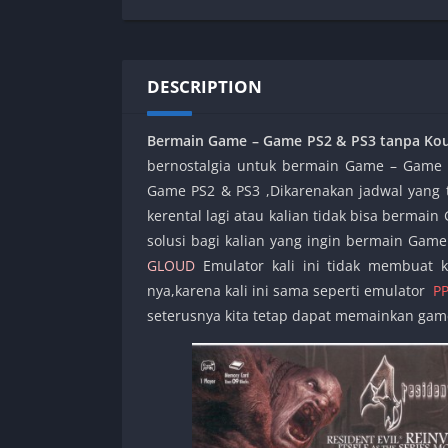
SPEK KENTANG
Puzzle
Shooter
Racing
Sport
Remastered
DESCRIPTION
Story Rich
Rougelike
Strategy
RPG
Bermain Game – Game PS2 & PS3 tanpa Kout
Survival
Shooter
bernostalgia untuk bermain Game – Game 
Visual Novel
Simulation
Game PS2 & PS3 ,Dikarenakan jadwal yang te
Support Gamepad
kerental lagi atau kalian tidak bisa bermain
solusi bagi kalian yang ingin bermain Game
Sport
GLOUD
Emulator kali ini tidak membuat k
Strategy
nya,karena kali ini sama seperti emulator
P
Survival
seterusnya kita tetap dapat memainkan gam
Visual Novel