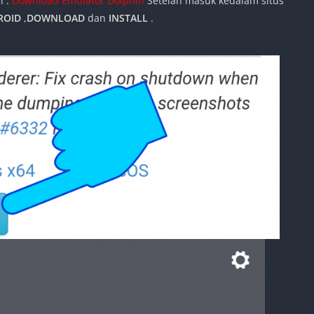
i :
Download Emulator Dolphin
Setelah masuk kedalam situs
ROID
,
DOWNLOAD
dan
INSTALL
.