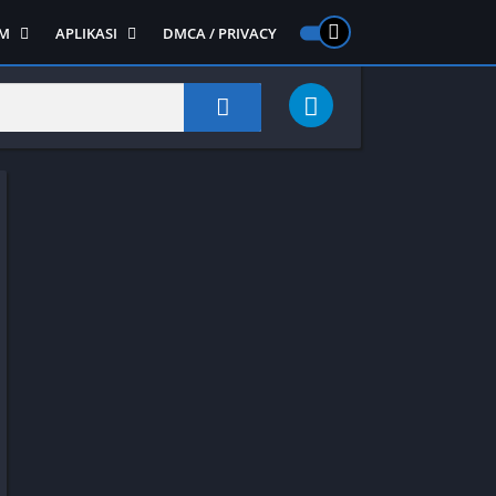
M
APLIKASI
DMCA / PRIVACY
PS 2
ntendo DS
Semua APLIKASI
Semua Game NDS
Alat
RPG
Art&Design
Shooter
Emulator
ide Scrolling
Foto
Survival
Internet
1
Video
Semua Game PS 1
Sosial
Action
Adventure
Card
Fighting
Horror