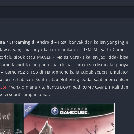
Shooter
Stealth
Strategy
Survival
a / Streaming di Android
– Pasti banyak dari kalian yang ingin
lawas yang biasanya kalian mainkan di RENTAL ,yaitu Game –
rlalu sibuk atau MAGER ( Malas Gerak ) kalian jadi tidak bisa
PS
 Game favorit kalian pada saat di luar rumah,so disini aku punya
 – Game PS2 & PS3 di Handphone kalian,tidak seperti Emulator
alian kehabisan Kouta atau Buffering pada saat memainkan
PSSPP
yang dimana kita hanya Download ROM / GAME 1 Kali dan
e tersebut sampai tamat.