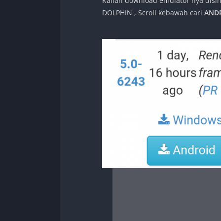
Kalian download emulator nya disin
DOLPHIN , Scroll kebawah cari
AND