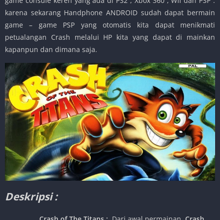
game consule keren yang ada di PS2 , Xbox 360 , WII dan PSP .
karena sekarang Handphone ANDROID sudah dapat bermain
game – game PSP yang otomatis kita dapat menikmati
petualangan Crash melalui HP kita yang dapat di mainkan
kapanpun dan dimana saja.
Deskripsi :
Crash of The Titans :
Dari awal permainan,
Crash