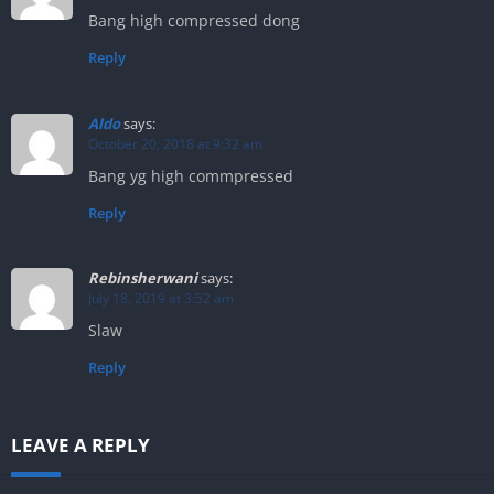
Bang high compressed dong
Reply
Aldo
says:
October 20, 2018 at 9:32 am
Bang yg high commpressed
Reply
Rebinsherwani
says:
July 18, 2019 at 3:52 am
Slaw
Reply
LEAVE A REPLY