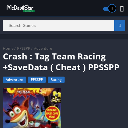
Home
/
PPSSPP
/
Adventure
Crash : Tag Team Racing
+SaveData ( Cheat ) PPSSPP
Adventure
PPSSPP
Racing