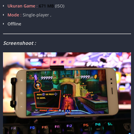
Ukuran Game
:
671 MB
(ISO)
Mode
:
Single-player ,
Offline
Screenshoot :