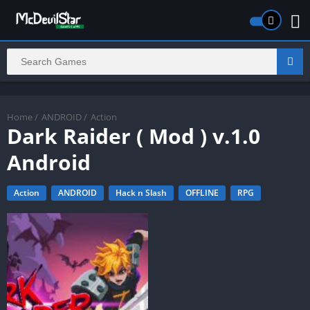
Home
/
ANDROID
/
Action
Dark Raider ( Mod ) v.1.0
Android
Action
ANDROID
Hack n Slash
OFFLINE
RPG