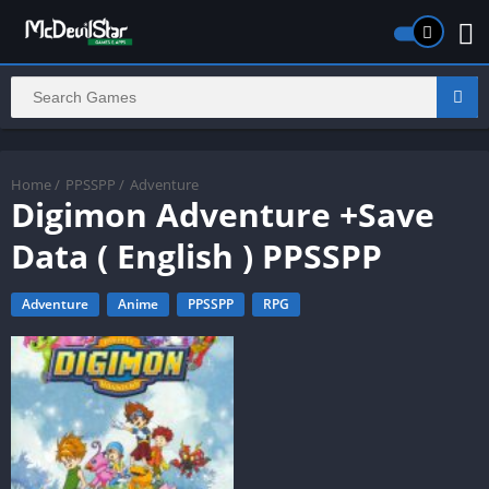
Home
/
PPSSPP
/
Adventure
Digimon Adventure +Save
Data ( English ) PPSSPP
Adventure
Anime
PPSSPP
RPG