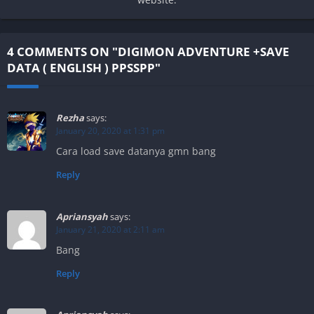
4 COMMENTS ON "DIGIMON ADVENTURE +SAVE
DATA ( ENGLISH ) PPSSPP"
Rezha
says:
January 20, 2020 at 1:31 pm
Cara load save datanya gmn bang
Reply
Apriansyah
says:
January 21, 2020 at 2:11 am
Bang
Reply