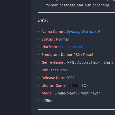
memanjat tangga ataupun berenang.
Info :
Nama Game
:
Dynasty Warriors 6
Status :
Normal
Platfrom
:
PS2 ,Android , PC
Emulator :
DamonPS2 / Pcsx2
Genre Game
:
RPG , Action , Hack n Slash
Publisher
:
Koei
Release Date
:
2008
Ukuran Game
:
3.6GB
(ISO)
Mode
:
Single-player / MultiPlayer
Offline