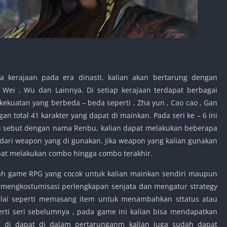
 kerajaan pada era dinasti, kalian akan bertarung dengan
 Wei , Wu dan Lainnya. Di setiap kerajaan terdapat berbagai
kekuatan yang berbeda – beda seperti , Zha yun , Cao cao , Gan
an total 41 karakter yang dapat di mainkan. Pada seri ke – 6 ini
di sebut dengan nama Renbu, kalian dapat melakukan beberapa
 dari weapon yang di gunakan. Jika weapon yang kalian gunakan
apat melakukan combo hingga combo terakhir.
uah game RPG yang cocok untuk kalian mainkan sendiri maupun
t mengkostumisasi perlengkapan senjata dan mengatur strategy
lai seperti memasang item untuk menambahkan sttatus atau
perti seri sebelumnya , pada game ini kalian bisa mendapatkan
 di dapat di dalam pertarunganm kalian juga sudah dapat