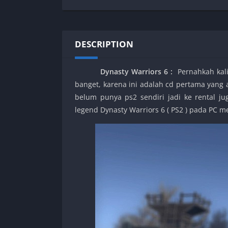
SPEK KENTANG
Puzzle
Shooter
Racing
Sport
Remastered
DESCRIPTION
Story Rich
Rougelike
Strategy
RPG
Dynasty Warriors 6
:
Pernahkah kali
Survival
Shooter
banget, karena ini adalah cd pertama yang a
Visual Novel
Simulation
belum punya ps2 sendiri jadi ke rental 
Support Gamepad
legend Dynasty Warriors 6 ( PS2 ) pada PC
Sport
Strategy
Survival
Visual Novel