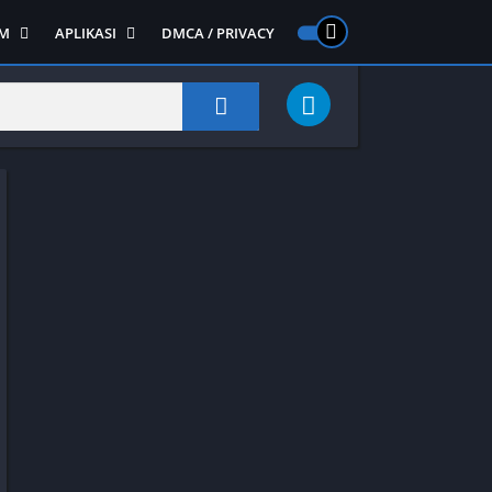
M
APLIKASI
DMCA / PRIVACY
PS 2
ntendo DS
Semua APLIKASI
Semua Game NDS
Alat
RPG
Art&Design
Shooter
Emulator
ide Scrolling
Foto
Survival
Internet
1
Video
Semua Game PS 1
Sosial
Action
Adventure
Card
Fighting
Horror