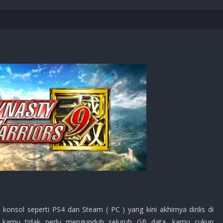
Shooter
Stealth
Strategy
Survival
PS
konsol seperti PS4 dan Steam ( PC ) yang kini akhirnya dirilis di
. kamu tidak perlu mengunduh seluruh GB data. kamu cukup