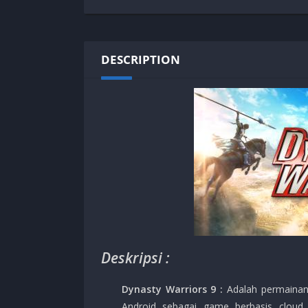
SPEK KENTANG
Puzzle
Shooter
Racing
Sport
Remastered
DESCRIPTION
Story Rich
Rougelike
Strategy
RPG
Survival
Shooter
Visual Novel
Simulation
Support Gamepad
Sport
Strategy
Survival
Visual Novel
Deskripsi :
Dynasty Warriors 9 :
Adalah permainan 
Android sebagai game berbasis cloud