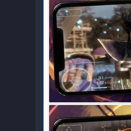
Genre Game
:
RPG, Action, Adventure, Hack
Publisher
: ブロードメディアGC株式会社
Ukuran Game
:
3 MB
( RAR )
Mode
:
Solo ( ONLINE )