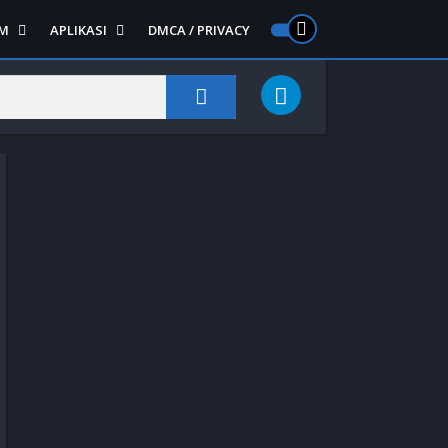
M
APLIKASI
DMCA / PRIVACY
PS 2
ntendo DS
Semua APLIKASI
Semua Game NDS
Alat
RPG
Art&Design
Shooter
Emulator
Side Scrolling
Foto
Survival
Internet
1
Video
Semua Game PS 1
Sosial
Action
Adventure
Card
Fighting
Horror