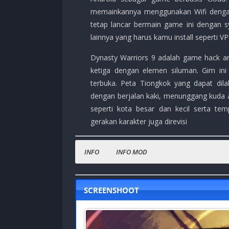
memainkannya menggunakan Wifi dengan
tetap lancar bermain game ini dengan sy
lainnya yang harus kamu install seperti V
Dynasty Warriors 9 adalah game hack an
ketiga dengan elemen siluman. Gim in
terbuka. Peta Tiongkok yang dapat dil
dengan berjalan kaki, menunggang kuda a
seperti kota besar dan kecil serta te
gerakan karakter juga direvisi
INFO
INFO MOD
Nama Game
Main ajalah!
:
Dynasty Warriors 9
Harga Playstore
:
( – )
SCREENSHOOT
Status :
MOD
Platfrom
:
ANDROID