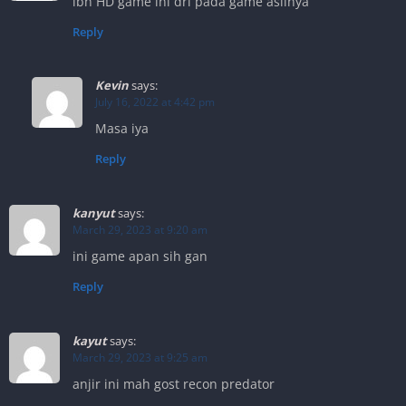
lbh HD game ini dri pada game aslinya
Reply
Kevin
says:
July 16, 2022 at 4:42 pm
Masa iya
Reply
kanyut
says:
March 29, 2023 at 9:20 am
ini game apan sih gan
Reply
kayut
says:
March 29, 2023 at 9:25 am
anjir ini mah gost recon predator