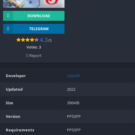
DOWNLOAD
TELEGRAM
4.3
/5
Votes:
3
Report
Developer
Ubisoft
Updated
2022
Size
396MB
Version
PPSSPP
Requirements
PPSSPP