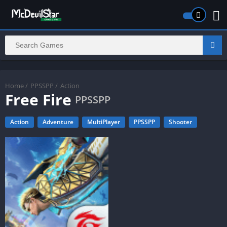
Home
/
PPSSPP
/
Action
Free Fire
PPSSPP
Action
Adventure
MultiPlayer
PPSSPP
Shooter