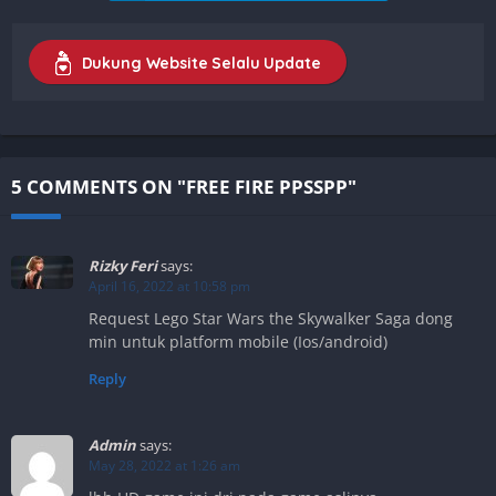
Dukung Website Selalu Update
5 COMMENTS ON "FREE FIRE PPSSPP"
Rizky Feri
says:
April 16, 2022 at 10:58 pm
Request Lego Star Wars the Skywalker Saga dong
min untuk platform mobile (Ios/android)
Reply
Admin
says:
May 28, 2022 at 1:26 am