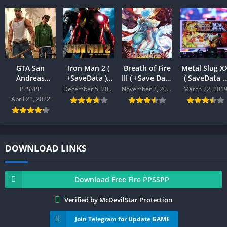
GTA San
Iron Man 2 (
Breath of Fire
Metal Slug X
Andreas
+SaveData ) (
III ( +Save Data
( SaveData +
PPSPPP
PPSSPP )
) PPSSPP
Cheat ) (
PPSSPP
December 5, 2019
November 2, 2020
March 22, 201
PPSSPP )
April 21, 2022
DOWNLOAD LINKS
Download Free Fire PPSSPP
Verified by McDevilStar Protection
Join Telegram for Update GAME