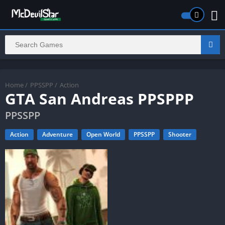
Home
/
PPSSPP
/
Action
GTA San Andreas PPSPPP
PPSSPP
Action
Adventure
Open World
PPSSPP
Shooter