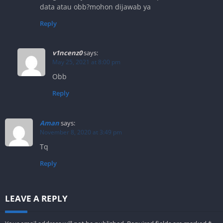
data atau obb?mohon dijawab ya
Reply
v1ncenz0
says:
May 25, 2021 at 8:00 pm
Obb
Reply
Aman
says:
November 8, 2020 at 3:49 pm
Tq
Reply
LEAVE A REPLY