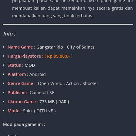
perjalanan pada saat berkendara. Mod pada game ini
membuat kalian dapat memainkan nya secara gratis dan
mendapatkan uang yang tidak terbatas.
Info :
Nama Game
:
Gangstar Rio : City of Saints
Harga Playstore :
( Rp.99.000,- )
Status :
MOD
Platfrom
:
Android
Genre Game
:
Open World , Action , Shooter
Publisher
:
Gameloft SE
Ukuran Game
:
773 MB ( RAR )
Mode
:
Solo ( OFFLINE )
Mod pada game ini :