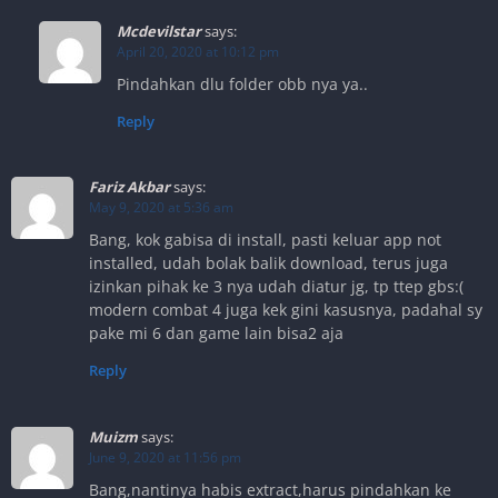
Mcdevilstar
says:
April 20, 2020 at 10:12 pm
Pindahkan dlu folder obb nya ya..
Reply
Fariz Akbar
says:
May 9, 2020 at 5:36 am
Bang, kok gabisa di install, pasti keluar app not
installed, udah bolak balik download, terus juga
izinkan pihak ke 3 nya udah diatur jg, tp ttep gbs:(
modern combat 4 juga kek gini kasusnya, padahal sy
pake mi 6 dan game lain bisa2 aja
Reply
Muizm
says:
June 9, 2020 at 11:56 pm
Bang,nantinya habis extract,harus pindahkan ke