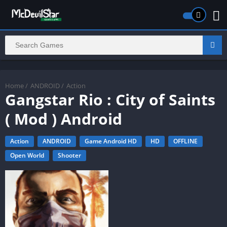
Home
/
ANDROID
/
Action
Gangstar Rio : City of Saints
( Mod ) Android
Action
ANDROID
Game Android HD
HD
OFFLINE
Open World
Shooter