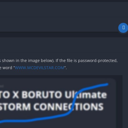
as shown in the image below). If the file is password-protected,
e word “
WWW.MCDEVILSTAR.COM
“.