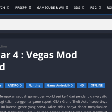
TCH
PPSSPP
GAMECUBE & WII
3DS
PS 2
RO
ua Game Switch
Semua Game PPSSPP
Semua Game Gamecube
Semua Game N 3DS
Semua Game 
Ni
WII
enture
Adventure
Platform
Multiplayer
Platform
on
Action
Puzzle
Racing
Puzzle
iplayer
Card
RPG
RPG
Racing
ng
Fighting
Shooter
Sport
S
ction
ar 4 : Vegas Mod
RPG
Hack and Slash
Simulasi
Stealth
Shooter
tegy
Horror
Strategy
PS 
d
Strategy
lation
MultiPlayer
 Like
Open World
t
Platform
e
ANDROID
Fighting
Game Android HD
HD
OFFLINE
tegy
Puzzle
 Merupakan sebuah game open world seri ke 4 dari pendahulu nya yaitu
Sport
bagi kalian penggemar game seperti GTA ( Grand Theft Auto ) sepertinya
RPG
ini karena genre yang sama. kalian tidak hanya dapat menjalankan
dapat menjelajahi kota luas yang berada di kota Vegas, ingin membuat