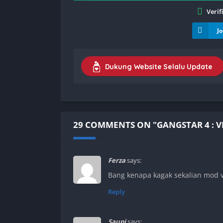
Verif
J
Dukung Website Selalu Update
29 COMMENTS ON "GANGSTAR 4 : 
Ferza
says:
Bang kenapa kagak sekalian mod v
Reply
Saupi
says: