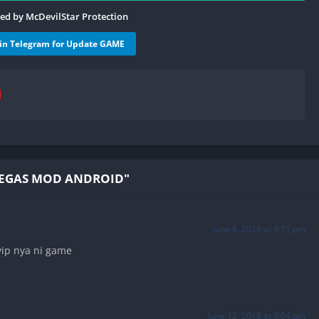
ied by McDevilStar Protection
oin Telegram for Update GAME
VEGAS MOD ANDROID"
June 8, 2018 at 4:11 pm
ip nya ni game
June 12, 2018 at 9:04 pm