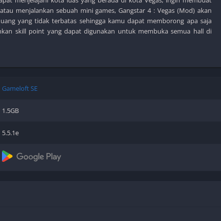
Shooter
 atau menjalankan sebuah mini games, Gangstar 4 : Vegas (Mod) akan
Stealth
ang yang tidak terbatas sehingga kamu dapat memborong apa saja
hkan skill point yang dapat digunakan untuk membuka semua hall di
Strategy
Survival
Gameloft SE
PS
1.5GB
5.5.1e