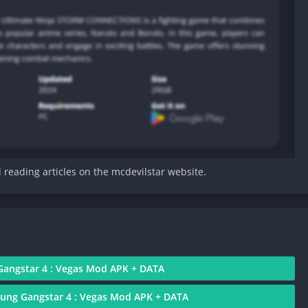
d reading articles on the mcdevilstar website.
angstar 4 : Vegas Mod APK + DATA
ung Gangstar 4 : Vegas Mod APK + DATA