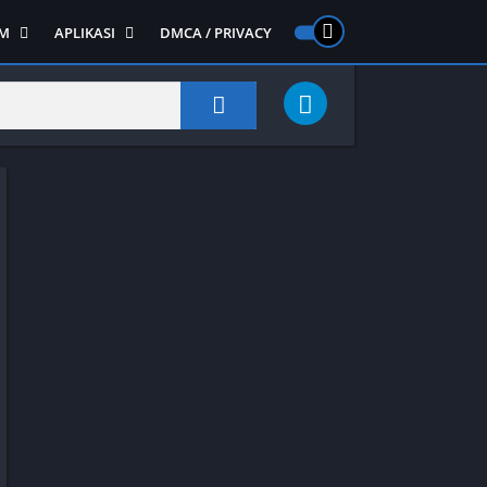
M
APLIKASI
DMCA / PRIVACY
PS 2
ntendo DS
Semua APLIKASI
Semua Game NDS
Alat
RPG
Art&Design
Shooter
Emulator
ide Scrolling
Foto
Survival
Internet
1
Video
Semua Game PS 1
Sosial
Action
Adventure
Card
Fighting
Horror