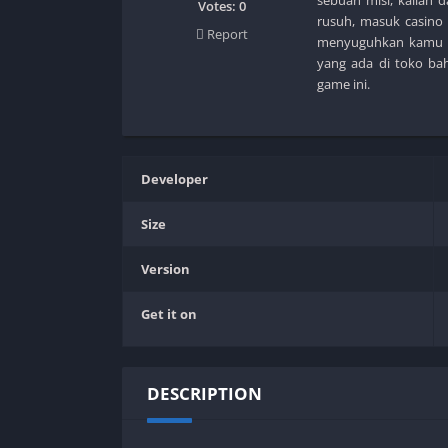
SPEK KENTANG
Puzzle
Votes:
0
rusuh, masuk casino
Report
Shooter
Racing
menyuguhkan kamu u
yang ada di toko ba
Sport
Remastered
game ini.
Story Rich
Rougelike
Strategy
RPG
Survival
Shooter
Developer
Visual Novel
Simulation
Support Gamepad
Size
Sport
Version
Strategy
Survival
Get it on
Visual Novel
DESCRIPTION