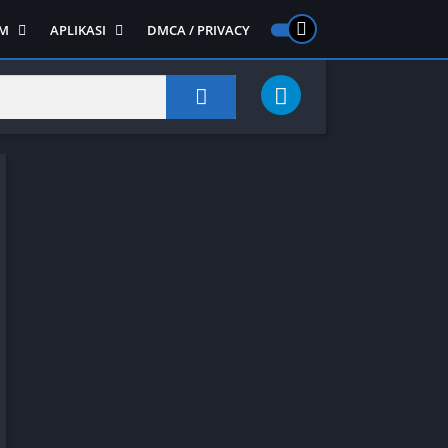
M
APLIKASI
DMCA / PRIVACY
PS 2
ntendo DS
Semua APLIKASI
Semua Game NDS
Alat
RPG
Art&Design
Shooter
Emulator
ide Scrolling
Foto
Survival
Internet
1
Video
Semua Game PS 1
Sosial
Action
Adventure
Card
Fighting
Horror