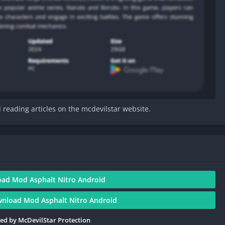
d reading articles on the mcdevilstar website.
ad Mod Asphalt Nitro Android
wnload Mod Asphalt Nitro Android
ied by McDevilStar Protection