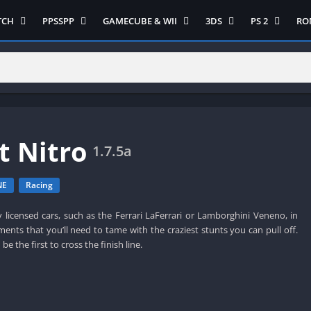
TCH
PPSSPP
GAMECUBE & WII
3DS
PS 2
RO
ua Game Switch
Semua Game PPSSPP
Semua Game Gamecube
Semua Game N 3DS
Semua Game 
Ni
WII
enture
Adventure
Platform
Multiplayer
Platform
on
Action
Puzzle
Racing
Puzzle
iplayer
Card
RPG
RPG
Racing
ng
Fighting
Shooter
Sport
S
t Nitro
RPG
Hack and Slash
Simulasi
Stealth
1.7.5a
Shooter
tegy
Horror
Strategy
PS 
Strategy
NE
Racing
lation
MultiPlayer
 Like
Open World
y licensed cars, such as the Ferrari LaFerrari or Lamborghini Veneno, in
ents that you’ll need to tame with the craziest stunts you can pull off.
t
Platform
be the first to cross the finish line.
tegy
Puzzle
Sport
RPG