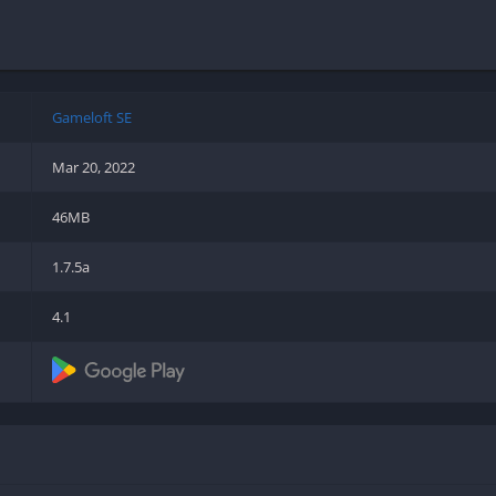
Shooter
Stealth
Strategy
Survival
Gameloft SE
Mar 20, 2022
46MB
PS
1.7.5a
4.1