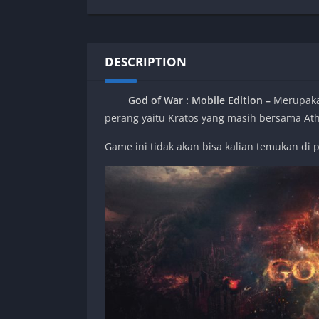
SPEK KENTANG
Puzzle
Shooter
Racing
Sport
Remastered
DESCRIPTION
Story Rich
Rougelike
Strategy
RPG
God of War : Mobile Edition –
Merupaka
Survival
Shooter
perang yaitu Kratos yang masih bersama At
Visual Novel
Simulation
Game ini tidak akan bisa kalian temukan di p
Support Gamepad
Sport
Strategy
Survival
Visual Novel