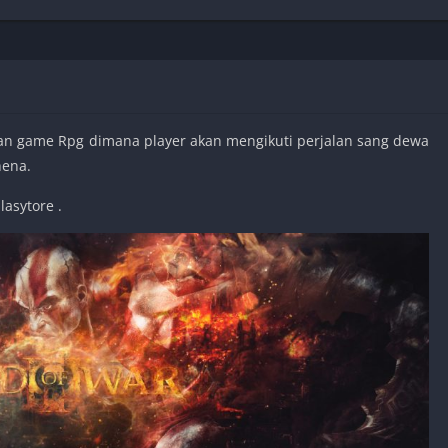
Shooter
Stealth
Strategy
Survival
n game Rpg dimana player akan mengikuti perjalan sang dewa
hena.
lasytore .
PS