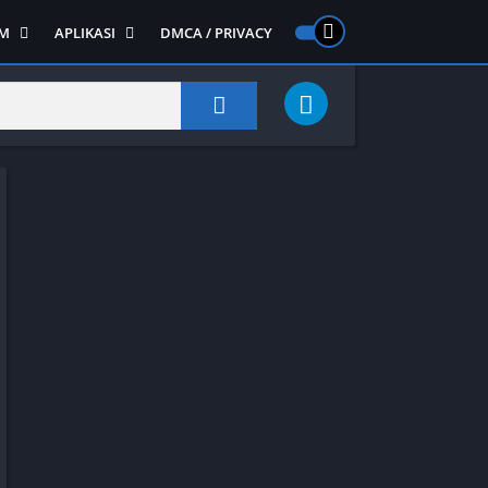
M
APLIKASI
DMCA / PRIVACY
PS 2
ntendo DS
Semua APLIKASI
Semua Game NDS
Alat
RPG
Art&Design
Shooter
Emulator
ide Scrolling
Foto
Survival
Internet
1
Video
Semua Game PS 1
Sosial
Action
Adventure
Card
Fighting
Horror