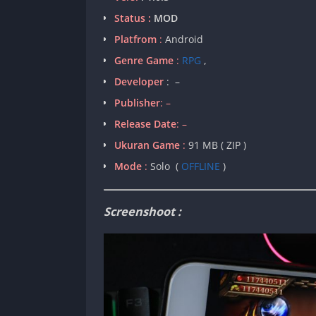
Status :
MOD
Platfrom
:
Android
Genre Game
:
RPG
,
Developer
: –
Publisher
: –
Release Date
: –
Ukuran Game
:
91 MB ( ZIP )
Mode
:
Solo (
OFFLINE
)
Screenshoot :