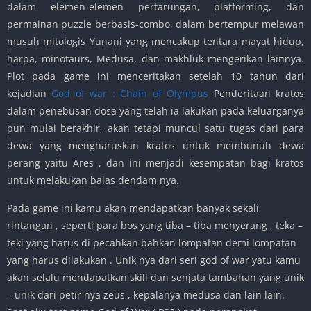
dalam elemen-elemen pertarungan, platforming, dan
permainan puzzle berbasis-combo, dalam bertempur melawan
musuh mitologis Yunani yang mencakup tentara mayat hidup,
harpa, minotaurs, Medusa, dan makhluk mengerikan lainnya.
Plot pada game ini menceritakan setelah 10 tahun dari
kejadian
God of war : Chain of Olympus
Penderitaan kratos
dalam penebusan dosa yang telah ia lakukan pada keluarganya
pun mulai berakhir, akan tetapi muncul satu tugas dari para
dewa yang mengharuskan kratos untuk membunuh dewa
perang yaitu Ares , dan ini menjadi kesempatan bagi kratos
untuk melakukan balas dendam nya.
Pada game ini kamu akan mendapatkan banyak sekali
rintangan , seperti para bos yang tiba – tiba menyerang , teka –
teki yang harus di pecahkan bahkan lompatan demi lompatan
yang harus dilakukan . Unik nya dari seri god of war yatu kamu
akan selalu mendapatkan skill dan senjata tambahan yang unik
– unik dari petir nya zeus , kepalanya medusa dan lain lain.