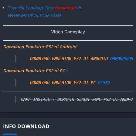
Tutorial Lengkap Cara
Download
di
WWW.MCDEVILSTAR.COM
Video Gameplay
Download Emulator PS2 di Android
:
DOWNLOAD EMULATOR PS2 DI ANDROID 
DAMONPS2PR
Download Emulator PS2 di PC
:
DOWNLOAD EMULATOR PS2 DI PC 
PCSX2
CARA INSTALL / BERMAIN SEMUA GAME PS2 DI ANDROI
INFO DOWNLOAD