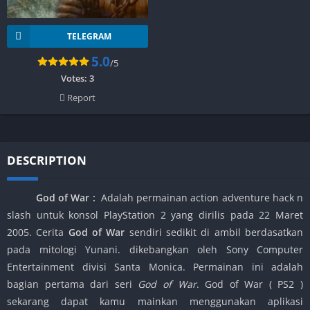
TELEGRAM
5.0
/5
Votes:
3
Report
DESCRIPTION
God of War
:
Adalah permainan action adventure hack n
slash untuk konsol PlayStation 2 yang dirilis pada 22 Maret
2005. Cerita
God of War
sendiri sedikit di ambil berdasatkan
pada mitologi Yunani. dikebangkan oleh Sony Computer
Entertainment divisi Santa Monica. Permainan ini adalah
bagian pertama dari seri
God of War
. God of War ( PS2 )
sekarang dapat kamu mainkan menggunakan aplikasi