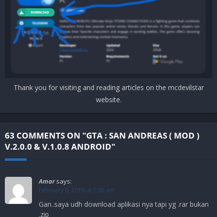
Thank you for visiting and reading articles on the mcdevilstar
website.
63 COMMENTS ON "GTA : SAN ANDREAS ( MOD )
V.2.0.0 & V.1.0.8 ANDROID"
Amar
says:
February 6, 2018 at 7:05 am
Gan..saya udh download aplikasi nya tapi yg .rar bukan
.zip