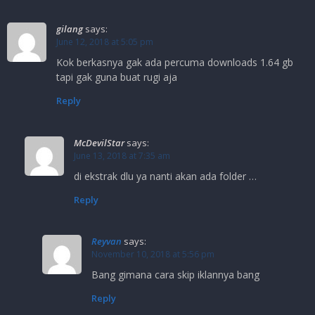
gilang
says:
June 12, 2018 at 5:05 pm
Kok berkasnya gak ada percuma downloads 1.64 gb
tapi gak guna buat rugi aja
Reply
McDevilStar
says:
June 13, 2018 at 7:35 am
di ekstrak dlu ya nanti akan ada folder …
Reply
Reyvan
says:
November 10, 2018 at 5:56 pm
Bang gimana cara skip iklannya bang
Reply