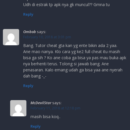
Udh di estrak tp apk nya gk muncul?? Gmna tu
Reply
Ombob
says:
February 10, 2018 at 3:01 pm
Bang. Tutor cheat gta kan yg ente bikin ada 2 yaa.
Ane mao nanya. Klo cara yg ke2 full cheat itu masih
bisa ga sih ? Ko ane coba ga bisa ya pas mau buka apk
nya berhenti terus. Tolong si jawab bang. Ane
penasaran. Kalo emang udah ga bisa yaa ane nyerah
dah bang -_-
Reply
McDevilStar
says:
February 11, 2018 at 12:18 pm
masih bisa koq..
Reply