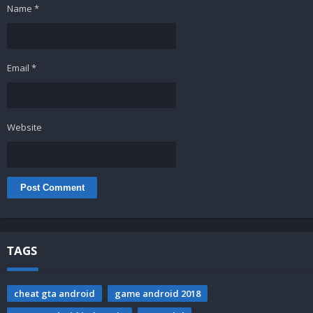
Name
*
Email
*
Website
TAGS
cheat gta android
game android 2018