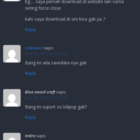
bg…. saya pernah download di website lain cuma
sering force close
kalo saya download di sini bisa gak ya..?
Reply
Unknown
says:
June 28, 2019 at 8:20 am
Bang ini ada savedata nya gak
Reply
Blue sword craft
says:
June 28, 2019 at 9:52 am
Bang ini suport os lolipop gak?
Reply
Indra
says: