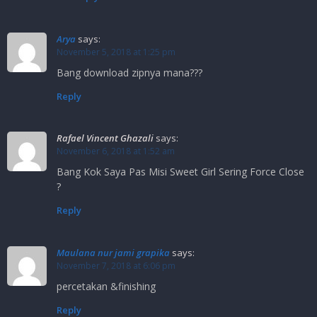
Arya
says:
November 5, 2018 at 1:25 pm
Bang download zipnya mana???
Reply
Rafael Vincent Ghazali
says:
November 6, 2018 at 1:52 am
Bang Kok Saya Pas Misi Sweet Girl Sering Force Close
?
Reply
Maulana nur jami grapika
says:
November 7, 2018 at 6:06 pm
percetakan &finishing
Reply