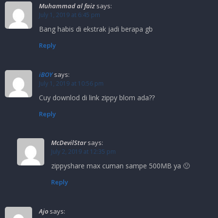
Muhammad al faiz
says:
July 1, 2019 at 6:45 pm
Bang habis di ekstrak jadi berapa gb
Reply
iBOY
says:
July 1, 2019 at 10:56 pm
Cuy downlod di link zippy blom ada??
Reply
McDevilStar
says:
July 2, 2019 at 12:35 pm
zippyshare max cuman sampe 500MB ya 🙁
Reply
Ajo
says: