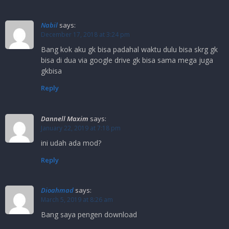
Nabil
says:
December 17, 2018 at 3:24 pm
Bang kok aku gk bisa padahal waktu dulu bisa skrg gk
bisa di dua via google drive gk bisa sama mega juga
gkbisa
Reply
Dannell Maxim
says:
January 22, 2019 at 7:18 pm
ini udah ada mod?
Reply
Dioahmad
says:
March 5, 2019 at 8:26 am
Bang saya pengen download