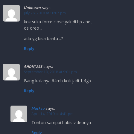
Unknown
says:
July 28, 2018 at 10:07 pm
kok suka force close yak di hp ane ,
os oreo ..
ada yg bisa bantu ..?
Reply
AHDI@25$
says:
September 19, 2018 at 9:01 pm
Bang katanya 64mb kok jadi 1,4gb
Reply
Markco
says:
April 14, 2019 at 4:41 pm
Tonton sampai habis videonya
Reply