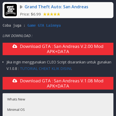
Grand Theft Auto: San Andreas
Mode
:
Solo ( OFFLINE )
Price:
$6.99
Coba juga : 
Game GTA Lainnya 
LINK DOWNLOAD :
Download GTA : San Andreas V.2.00 Mod
APK+DATA
Jika ingin menggunakan CLEO Script disarankan untuk gunakan
V.1.0.8 :
TUTORIAL CHEAT KLIK DISINI
.
Download GTA : San Andreas V.1.08 Mod
APK+DATA
Whats New
Minimal OS