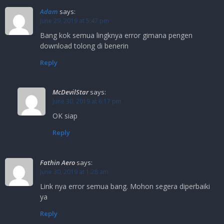
Adam
says:
June 29, 2019 at 5:47 pm
Bang kok semua lingknya error gimana pengen
download tolong di benerin
Reply
McDevilStar
says:
June 30, 2019 at 6:17 pm
OK siap
Reply
Fathin Aero
says:
June 30, 2019 at 1:28 am
Link nya error semua bang. Mohon segera diperbaiki
ya
Reply