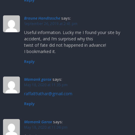
Reply
Braune Handtasche
says:
September 26, 2019 at 2:41 pm
Useful information. Lucky me I found your site by
accident, and I’m surprised why this
twist of fate did not happened in advance!
I bookmarked it.
Reply
Mamank garox
says:
May 18, 2020 at 11:35 pm
raffa89athar@gmail.com
Reply
Mamank Garox
says:
May 18, 2020 at 11:36 pm