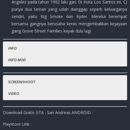
Angeles pada tahun 1992 lalu gan. Di Kota Los Santos ini, CJ
punya dua teman yang udah dianggap seperti keluarganya
sendiri, yaitu Big Smoke dan Ryder. Mereka berempat
bersama gangnya berusaha keras mengembalikan kejayaan
gang Grove Street Families kayak dulu lagi.
INFO
INFO MOD
Nama Game
Gratis.
:
GTA San Andreas
Harga Playstore :
Rp.81.000
SCREENSHOOT
Status :
MOD
VIDEO
Platfrom
:
Android
Genre Game
:
Action , Adventure , Open World
Download Gratis GTA : San Andreas ANDROID :
Publisher
:
Rockstar Games
Release Date
:
2014
Playstore Link :
Ukuran Game
:
1.6 GB ( RAR )