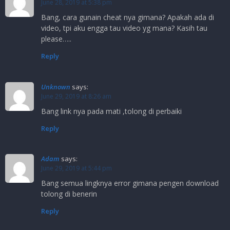
June 28, 2019 at 5:38 pm
Bang, cara gunain cheat nya gimana? Apakah ada di
video, tpi aku engga tau video yg mana? Kasih tau
please…..
Reply
Unknown
says:
June 29, 2019 at 8:26 am
Bang link nya pada mati ,tolong di perbaiki
Reply
Adam
says:
June 29, 2019 at 5:44 pm
Bang semua lingknya error gimana pengen download
tolong di benerin
Reply