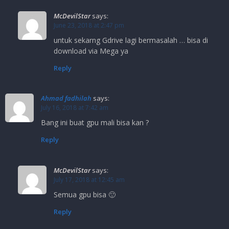
McDevilStar
says:
June 23, 2018 at 2:47 pm
untuk sekarng Gdrive lagi bermasalah … bisa di
download via Mega ya
Reply
Ahmad fadhilah
says:
July 16, 2018 at 7:42 am
Bang ini buat gpu mali bisa kan ?
Reply
McDevilStar
says:
July 17, 2018 at 12:45 am
Semua gpu bisa 🙂
Reply