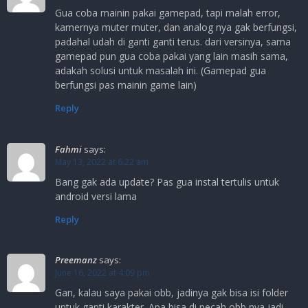
Gua coba mainin pakai gamepad, tapi malah error,
kamernya muter muter, dan analog nya gak berfungsi,
padahal udah di ganti ganti terus. dari versinya, sama
gamepad pun gua coba pakai yang lain masih sama,
adakah solusi untuk masalah ini. (Gamepad gua
berfungsi pas mainin game lain)
Reply
Fahmi
says:
May 13, 2022 at 6:22 am
Bang gak ada update? Pas gua instal tertulis untuk
android versi lama
Reply
Preemanz
says:
June 16, 2022 at 4:09 pm
Gan, kalau saya pakai obb, jadinya gak bisa isi folder
untuk ganti karakter. Apa bisa di pecah obb nya jadi