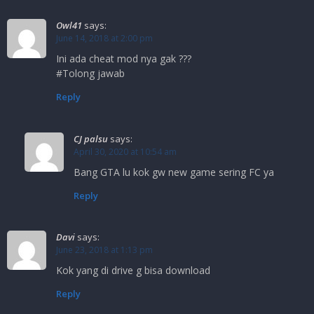
Owl41
says:
June 14, 2018 at 2:00 pm
Ini ada cheat mod nya gak ???
#Tolong jawab
Reply
CJ palsu
says:
April 30, 2020 at 10:54 am
Bang GTA lu kok gw new game sering FC ya
Reply
Davi
says:
June 23, 2018 at 1:13 pm
Kok yang di drive g bisa download
Reply