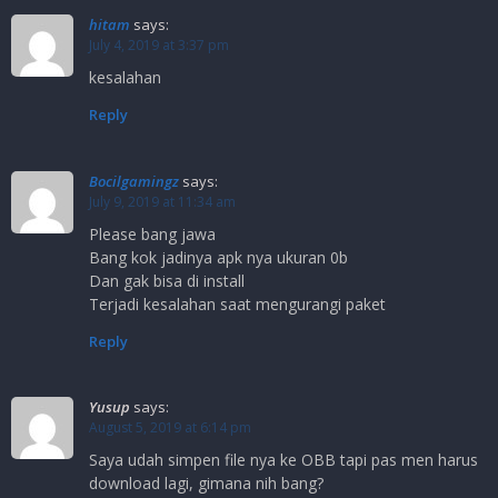
hitam
says:
July 4, 2019 at 3:37 pm
kesalahan
Reply
Bocilgamingz
says:
July 9, 2019 at 11:34 am
Please bang jawa
Bang kok jadinya apk nya ukuran 0b
Dan gak bisa di install
Terjadi kesalahan saat mengurangi paket
Reply
Yusup
says:
August 5, 2019 at 6:14 pm
Saya udah simpen file nya ke OBB tapi pas men harus
download lagi, gimana nih bang?