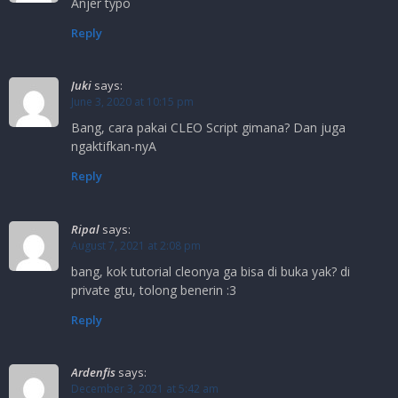
Anjer typo
Reply
Juki
says:
June 3, 2020 at 10:15 pm
Bang, cara pakai CLEO Script gimana? Dan juga
ngaktifkan-nyA
Reply
Ripal
says:
August 7, 2021 at 2:08 pm
bang, kok tutorial cleonya ga bisa di buka yak? di
private gtu, tolong benerin :3
Reply
Ardenfis
says:
December 3, 2021 at 5:42 am