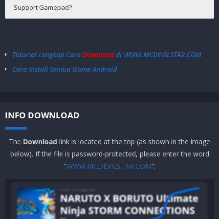
Support Gamepad?
Android 5.0+
Support√
Tutorial Lengkap Cara
Download
di WWW.MCDEVILSTAR.COM
Cara Install Semua Game Android
INFO DOWNLOAD
The
Download
link is located at the top (as shown in the image
below). If the file is password-protected, please enter the word
“
WWW.MCDEVILSTAR.COM
“.