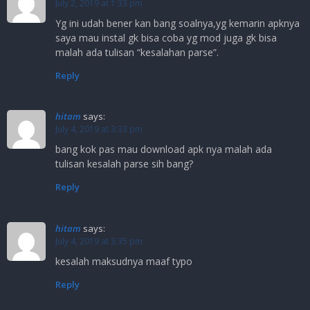
July 2, 2019 at 1:33 pm
Yg ini udah bener kan bang soalnya,yg kemarin apknya
saya mau instal gk bisa coba yg mod juga gk bisa
malah ada tulisan “kesalahan parse”.
Reply
hitam
says:
July 4, 2019 at 3:33 pm
bang kok pas mau download apk nya malah ada
tulisan kesalah parse sih bang?
Reply
hitam
says:
July 4, 2019 at 3:35 pm
kesalah maksudnya maaf typo
Reply