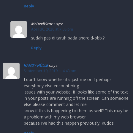
Reply
McDevilStar
says:
April 30, 2020 at 7:08 pm
sudah pas di taruh pada android-obb.?
Reply
HANDY HÜLLE
says:
September 10, 2019 at 4:43 pm
I don’t know whether it’s just me or if perhaps
everybody else encountering
issues with your website. It looks like some of the text
in your posts are running off the screen. Can someone
else please comment and let me
know if this is happening to them as well? This may be
a problem with my web browser
because I’ve had this happen previously. Kudos