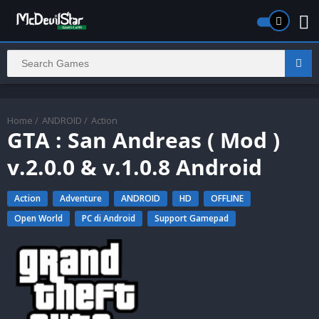
Home
/
ANDROID
/
Action
GTA : San Andreas ( Mod )
v.2.0.0 & v.1.0.8 Android
Action
Adventure
ANDROID
HD
OFFLINE
Open World
PC di Android
Support Gamepad