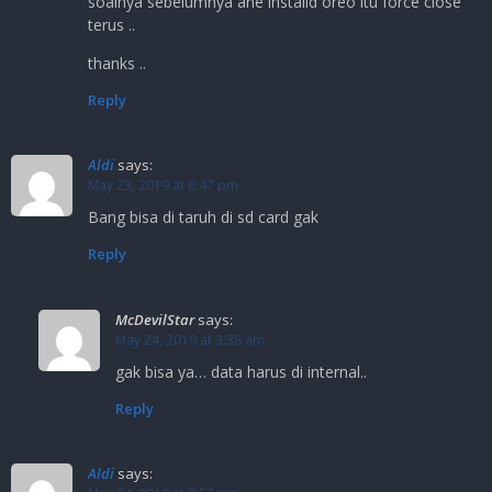
soalnya sebelumnya ane installd oreo itu force close
terus ..
thanks ..
Reply
Aldi
says:
May 23, 2019 at 6:47 pm
Bang bisa di taruh di sd card gak
Reply
McDevilStar
says:
May 24, 2019 at 3:38 am
gak bisa ya… data harus di internal..
Reply
Aldi
says: