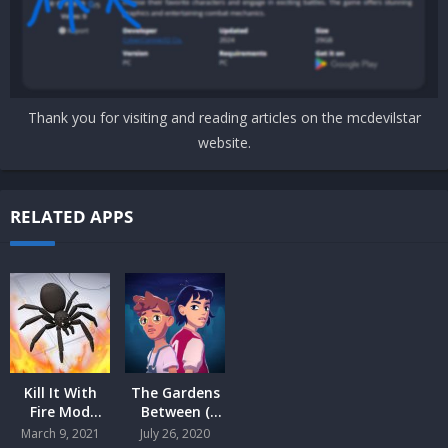
Thank you for visiting and reading articles on the mcdevilstar
website.
RELATED APPS
Kill It With
The Gardens
Fire Mod
Between (
Android
Mod ) Android
March 9, 2021
July 26, 2020