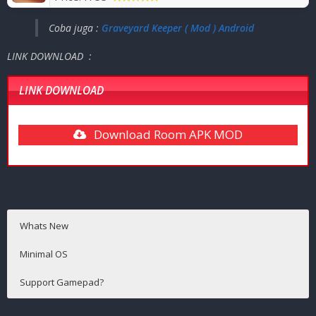
Coba juga :
Graveyard Keeper ( Mod ) Android
LINK DOWNLOAD :
LINK DOWNLOAD
Download Room APK MOD
Whats New
Minimal OS
Support Gamepad?
Android 5.0+
Support