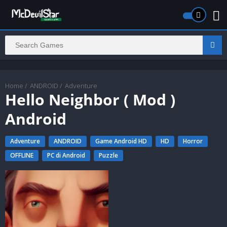
Home
/
ANDROID
/
Adventure
Hello Neighbor ( Mod )
Android
Adventure
ANDROID
Game Android HD
HD
Horror
OFFLINE
PC di Android
Puzzle