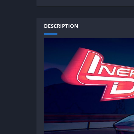
SPEK KENTANG
Puzzle
Shooter
Racing
Sport
Remastered
DESCRIPTION
Story Rich
Rougelike
Strategy
RPG
Survival
Shooter
Visual Novel
Simulation
Support Gamepad
Sport
Strategy
Survival
Visual Novel