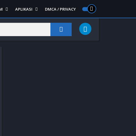
M
APLIKASI
DMCA / PRIVACY
PS 2
ntendo DS
Semua APLIKASI
Semua Game NDS
Alat
RPG
Art&Design
Shooter
Emulator
Side Scrolling
Foto
Survival
Internet
1
Video
Semua Game PS 1
Sosial
Action
Adventure
Card
Fighting
Horror