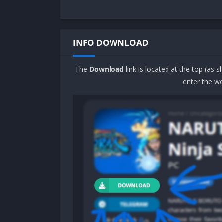
OS:
64 bit Windows 10 / 8 / 7
Buka / Mount
Inertial Drift McDevilStar.iso
Processor:
Intel Core i5-2500K 3.3GHz / AMD
Jalankan
Setup.exe
, Selanjtunya pilih dima
Memory:
4 GB RAM
INFO DOWNLOAD
Pindahkan Semua File
( Berada di folder
SK
Graphics:
GeForce GTX 550 Ti / Radeon HD
Play & Enjoy.
Storage:
2 GB available space
The
Download
link is located at the top (as 
Sound Card:
DirectX compatible soundcard
enter the wo
Recomended
OS:
64 bit Windows 10 / 8 / 7
Processor:
Intel Core i5-4460 3.2 GHz / AMD
Memory:
8 GB RAM
Graphics:
GeForce GTX 960 / Radeon HD 79
Storage:
4 GB available space
Sound Card:
DirectX compatible soundcard