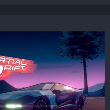
Shooter
Stealth
Strategy
Survival
PS