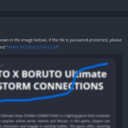
 FX-8150 3.6GHz or equivalent
na meletakkan Folder nya.
IDROW
, Ke tempat instalasi folder tadi).
 6790 2GB VRAM*
shown in the image below). If the file is password-protected, please
rd “
WWW.MCDEVILSTAR.COM
“.
 Ryzen 5 1600X 3.6GHz
50 3GB VRAM*