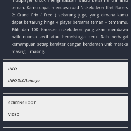
multiplayer untuk menghabiskan waktu bersama dia atau
teman. Kamu dapat mendownload Nickelodeon Kart Racers
2: Grand Prix ( Free ) sekarang juga, yang dimana kamu
dapat bertarung hinga 4 player bersama teman – temanmu.
Pilih dari 100 Karakter nickelodeon yang akan membawa
balik nuansa kecil atau bernolstagia seru. Raih berbagai
kemampuan setiap karakter dengan kendaraan unik mereka
masing – masing.
INFO
INFO DLC/Lainnya
Nama Game
Gratis.
:
Nickelodeon Kart Racers 2: Grand Prix
Steam :
(
Rp.108.999,- )
SCREENSHOOT
Platfrom
:
PC
VIDEO
Genre Game
:
Action, Racing, 3D, Casual, Arcade
Publisher
:
Konami Digital Entertainment