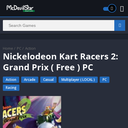
Home
/
PC
/
Action
Nickelodeon Kart Racers 2:
Grand Prix ( Free ) PC
Action
Arcade
Casual
Multiplayer ( LOCAL )
PC
Racing