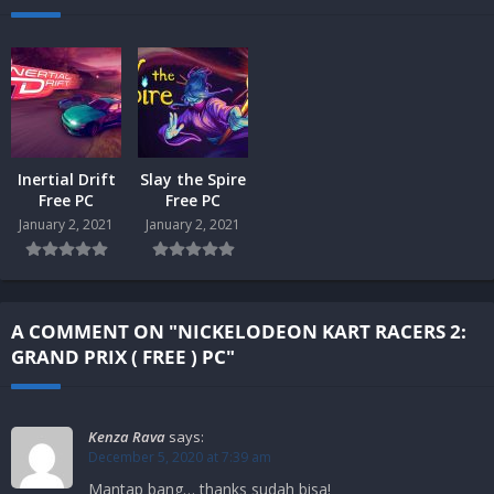
Inertial Drift
Slay the Spire
Free PC
Free PC
January 2, 2021
January 2, 2021
A COMMENT ON "NICKELODEON KART RACERS 2:
GRAND PRIX ( FREE ) PC"
Kenza Rava
says:
December 5, 2020 at 7:39 am
Mantap bang… thanks sudah bisa!