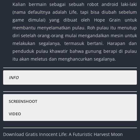
Kalian bermain sebagai sebuah robot android laki-laki
(nama defaultnya adalah Life, tapi bisa diubah sebelum
game dimulai) yang dibuat oleh Hope Grain untuk
membantu menyelamatkan pulau. Roh pulau itu menutup
diri setelah orang-orang mulai mengandalkan mesin untuk
melakukan segalanya, termasuk bertani. Harapan dan
penduduk pulau khawatir bahwa gunung berapi di pulau
itu akan meletus dan menghancurkan segalanya.
INFO
Nama Game
:
Innocent Life: A Futuristic Harvest Moon
Status :
Normal
SCREENSHOOT
Platfrom
:
PPSSPP, Android , PC
VIDEO
Emulator :
PPSSPP
Genre Game
:
RPG, Action, Adventure,
Download Gratis Innocent Life: A Futuristic Harvest Moon
Publisher
:
Ignition Entertainment