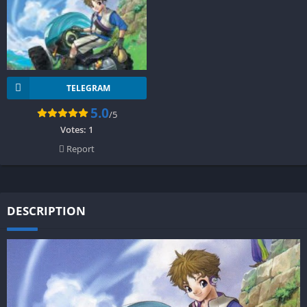
TELEGRAM
5.0
/5
Votes:
1
Report
DESCRIPTION