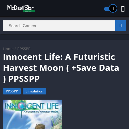
Home
/
PPSSPP
Innocent Life: A Futuristic
Harvest Moon ( +Save Data
) PPSSPP
PPSSPP
Simulation