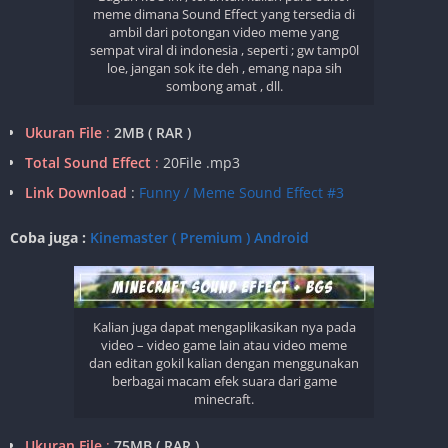
meme dimana Sound Effect yang tersedia di
ambil dari potongan video meme yang
sempat viral di indonesia , seperti ; gw tamp0l
loe, jangan sok ite deh , emang napa sih
sombong amat , dll.
Ukuran File
:
2MB ( RAR )
Total Sound Effect
:
20File .mp3
Link Download
:
Funny / Meme Sound Effect #3
Coba juga :
Kinemaster ( Premium ) Android
Kalian juga dapat mengaplikasikan nya pada
video – video game lain atau video meme
dan editan gokil kalian dengan menggunakan
berbagai macam efek suara dari game
minecraft.
Ukuran File
:
75MB ( RAR )