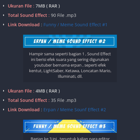
Ukuran File
:
7MB ( RAR )
Total Sound Effect
:
90 File .mp3
Link Download
:
Funny / Meme Sound Effect #1
Hampir sama seperti bagian 1 , Sound Effect
ini berisi efek suara yang sering digunakan
youtuber bernama erpan , seperti efek
kentut, LightSaber, Ketawa, Loncatan Mario,
Illuminati, dll.
Ukuran File
:
4MB ( RAR )
Total Sound Effect
:
35 File .mp3
Link Download
:
Erpan / Meme Sounf Effect #2
Bagian ke 3 ini , teruntuk kalian para editor