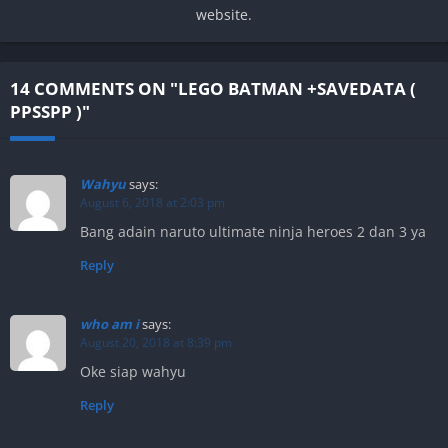
website.
14 COMMENTS ON "LEGO BATMAN +SAVEDATA (
PPSSPP )"
Wahyu
says:
August 6, 2018 at 2:03 pm
Bang adain naruto ultimate ninja heroes 2 dan 3 ya
Reply
who am i
says:
August 20, 2018 at 8:39 pm
Oke siap wahyu
Reply