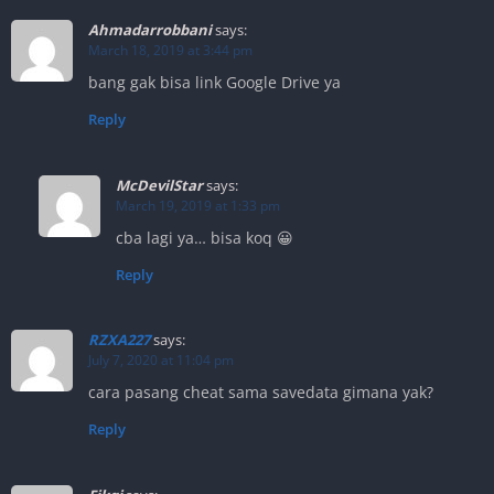
Ahmadarrobbani
says:
March 18, 2019 at 3:44 pm
bang gak bisa link Google Drive ya
Reply
McDevilStar
says:
March 19, 2019 at 1:33 pm
cba lagi ya… bisa koq 😀
Reply
RZXA227
says:
July 7, 2020 at 11:04 pm
cara pasang cheat sama savedata gimana yak?
Reply