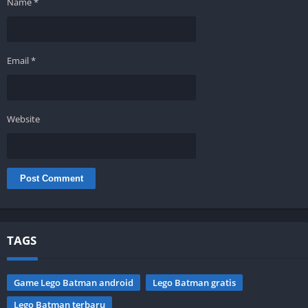
Name
*
Email
*
Website
TAGS
Game Lego Batman android
Lego Batman gratis
Lego Batman terbaru