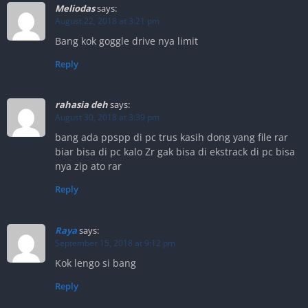
Meliodas
says:
August 22, 2018 at 3:21 pm
Bang kok goggle drive nya limit
Reply
rahasia deh
says:
August 30, 2018 at 3:39 pm
bang ada ppspp di pc trus kasih dong yang file rar
biar bisa di pc kalo Zr gak bisa di ekstrack di pc bisa
nya zip ato rar
Reply
Raya
says:
September 15, 2018 at 9:12 pm
Kok lengo si bang
Reply