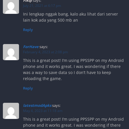
Fikqi
says:
July 21, 2021 at 6:17 pm
Ini lengkap nggak bang, kalo aku lihat dari server
lain kok ada yang 500 mb an
Reply
ForHave
says:
February 4, 2023 at 2:08 pm
This is a great post! I’m using PPSSPP on my Android
phone and it works great. I was wondering if there
was a way to save data so I don’t have to keep
reloading the game.
Reply
latestmodApks
says:
May 4, 2023 at 11:18 am
This is a great post! I’m using PPSSPP on my Android
phone and it works great. I was wondering if there