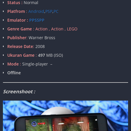
Status :
Normal
Platfrom
:
Android
,
PSP
,
PC
Emulator :
PPSSPP
Genre Game
: Action , Action , LEGO
Publisher
:
Warner Bross
Release Date
:
2008
Ukuran Game
:
497
MB (ISO)
Mode
:
Single-player –
Offline
Screenshoot :