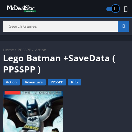
Home
/
PPSSPP
/
Action
Lego Batman +SaveData (
PPSSPP )
Action
Adventure
PPSSPP
RPG