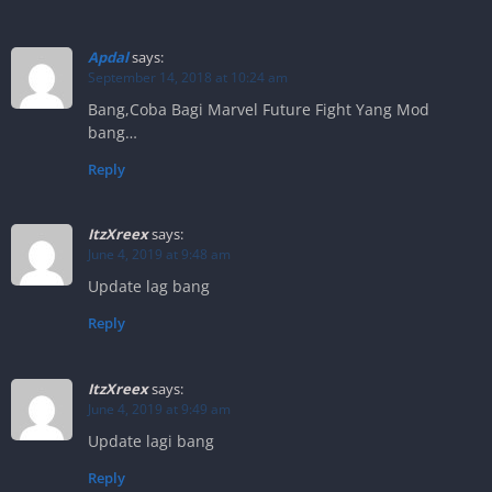
Apdal
says:
September 14, 2018 at 10:24 am
Bang,Coba Bagi Marvel Future Fight Yang Mod
bang…
Reply
ItzXreex
says:
June 4, 2019 at 9:48 am
Update lag bang
Reply
ItzXreex
says:
June 4, 2019 at 9:49 am
Update lagi bang
Reply