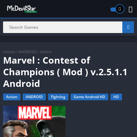
Home
/
ANDROID
/
Action
Marvel : Contest of
Champions ( Mod ) v.2.5.1.1
Android
Action
ANDROID
Fighting
Game Android HD
HD