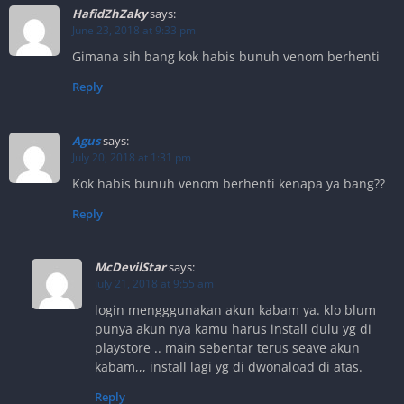
HafidZhZaky
says:
June 23, 2018 at 9:33 pm
Gimana sih bang kok habis bunuh venom berhenti
Reply
Agus
says:
July 20, 2018 at 1:31 pm
Kok habis bunuh venom berhenti kenapa ya bang??
Reply
McDevilStar
says:
July 21, 2018 at 9:55 am
login mengggunakan akun kabam ya. klo blum
punya akun nya kamu harus install dulu yg di
playstore .. main sebentar terus seave akun
kabam,,, install lagi yg di dwonaload di atas.
Reply