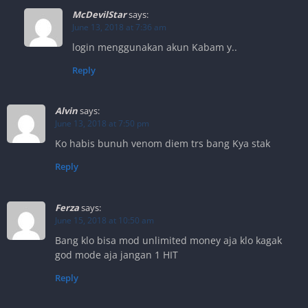
McDevilStar
says:
June 13, 2018 at 7:36 am
login menggunakan akun Kabam y..
Reply
Alvin
says:
June 13, 2018 at 7:50 pm
Ko habis bunuh venom diem trs bang Kya stak
Reply
Ferza
says:
June 15, 2018 at 10:50 am
Bang klo bisa mod unlimited money aja klo kagak
god mode aja jangan 1 HIT
Reply