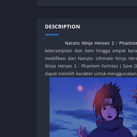
SPEK KENTANG
Puzzle
Shooter
Racing
Sport
Remastered
DESCRIPTION
Story Rich
Rougelike
Strategy
RPG
Naruto Ninja Heroes 2 : Phantom 
Survival
Shooter
keterampilan dan item hingga empat karak
Visual Novel
Simulation
modifikasi dari Naruto: Ultimate Ninja Her
Support Gamepad
Ninja Heroes 2 : Phantom Fortress ( Save D
dapat memilih karakter untuk menggunakan s
Sport
Strategy
Survival
Visual Novel