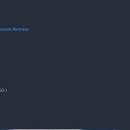
antom Fortress
SO )