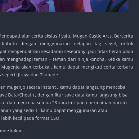
endapati alur cerita ekslusif yaitu Mugen Castle Arcs. Bercerita
h Kabuto dengan menggunakan delapan tag segel, untuk
at mengendalikan kesadaran seseorang, jadi tidak heran pada
an menghadapi teman – teman dari ninja konoha. Ketika kamu
 Mugenjo akan terbuka , kamu dapat mengikuti cerita terbaru
 seperti Jiraya dan Tsunade.
dden mugenjo secara instant , kamu dapat langsung mencoba
Save Data/Cheat ) , dengan fitur save data kamu langsung bisa
sebut dan mencoba semua 23 karakter pada permainan naruto
mpanan yang sedikit , kamu dapat menggunakan atau
ebih kecil pada format CSO .
one kalian.