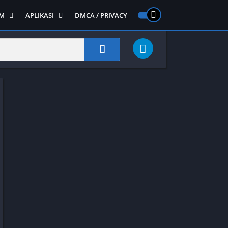
M
APLIKASI
DMCA / PRIVACY
PS 2
ntendo DS
Semua APLIKASI
Semua Game NDS
Alat
RPG
Art&Design
Shooter
Emulator
ide Scrolling
Foto
Survival
Internet
1
Video
Semua Game PS 1
Sosial
Action
Adventure
Card
Fighting
Horror