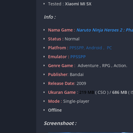
Tested :
Xiaomi MI 5X
Info :
Nama Game
:
Naruto Ninja Heroes 2 : Ph
Status :
Normal
Platfrom
:
PPSSPP, Android , PC
Emulator :
PPSSPP
Genre Game
:
Adventure , RPG , Action.
Publisher
:
Bandai
Release Date
:
2009
Ukuran Game
:
219 MB
( CSO ) /
686 MB
( I
Mode
:
Single-player
Offline
Screenshoot :