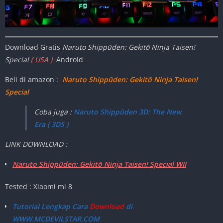
Download Gratis
Naruto Shippūden: Gekitō Ninja Taisen!
Special
( USA )
Android
Beli di amazon :
Naruto Shippūden: Gekitō Ninja Taisen!
Special
Coba juga :
Naruto Shippūden 3D: The New
Era ( 3DS )
LINK DOWNLOAD :
Naruto Shippūden: Gekitō Ninja Taisen! Special WII
Tested : Xiaomi mi 8
Tutorial Lengkap Cara
Download
di
WWW.MCDEVILSTAR.COM