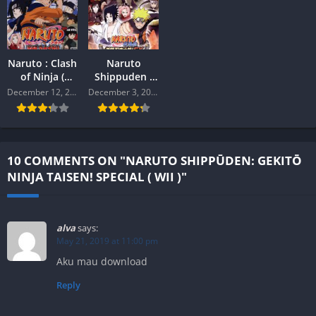
Naruto : Clash
Naruto
of Ninja (
Shippuden :
Gamecube )
Gekitou Ninja
December 12, 2019
December 3, 2019
Taisen EX 2 (
WII )
10 COMMENTS ON "NARUTO SHIPPŪDEN: GEKITŌ
NINJA TAISEN! SPECIAL ( WII )"
alva
says:
May 21, 2019 at 11:00 pm
Aku mau download
Reply