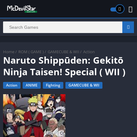
Home
/
ROM ( GAME )
/
GAMECUBE & WII
/
Action
Naruto Shippūden: Gekitō
Ninja Taisen! Special ( WII )
Action
ANIME
Fighting
GAMECUBE & WII