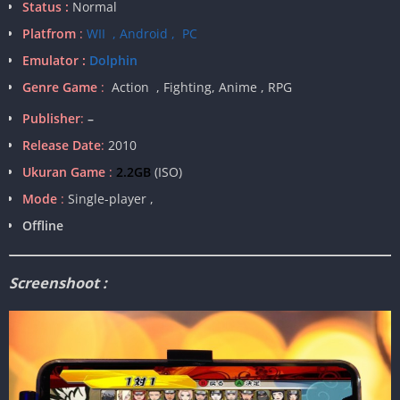
Status :
Normal
Platfrom
:
WII , Android , PC
Emulator :
Dolphin
Genre Game
:
Action , Fighting, Anime , RPG
Publisher
:
–
Release Date
:
2010
Ukuran Game
:
2.2GB
(ISO)
Mode
:
Single-player ,
Offline
Screenshoot :