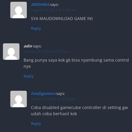
ANDHIKA
says:
August 14, 2022 at 1:40 pm
SYA MAUDOWNLOAD GAME INI
Reply
adin
says:
January 20, 2020 at 9:59 am
Bang punya saya kok gk bisa nyambung sama control
nya
Reply
FaizDgamers
says:
March 11, 2021 at 4:56 pm
Coba disabled gamecube controller di setting gw
udah coba berhasil kok
Reply