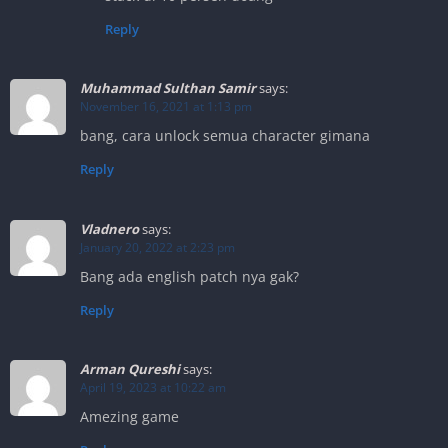
Reply
Muhammad Sulthan Samir
says:
November 16, 2021 at 1:13 pm
bang, cara unlock semua character gimana
Reply
Vladnero
says:
January 20, 2022 at 2:23 pm
Bang ada english patch nya gak?
Reply
Arman Qureshi
says:
April 19, 2023 at 10:22 am
Amezing game