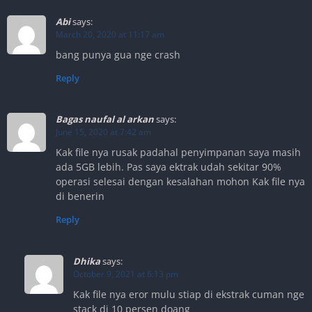
Abi
says:
March 20, 2020 at 11:17 am
bang punya gua nge crash
Reply
Bagas naufal al arkan
says:
June 15, 2020 at 7:42 am
Kak file nya rusak padahal penyimpanan saya masih
ada 5GB lebih. Pas saya ektrak udah sekitar 90%
operasi selesai dengan kesalahan mohon Kak file nya
di benerin
Reply
Dhika
says:
October 9, 2021 at 6:13 pm
Kak file nya eror mulu stiap di ekstrak cuman nge
stack di 10 persen doang