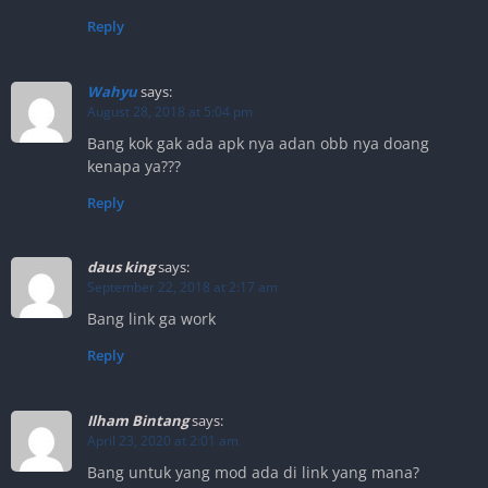
Reply
Wahyu
says:
August 28, 2018 at 5:04 pm
Bang kok gak ada apk nya adan obb nya doang
kenapa ya???
Reply
daus king
says:
September 22, 2018 at 2:17 am
Bang link ga work
Reply
Ilham Bintang
says:
April 23, 2020 at 2:01 am
Bang untuk yang mod ada di link yang mana?