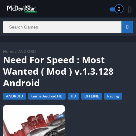
Home
/
ANDROID
Need For Speed : Most
Wanted ( Mod ) v.1.3.128
Android
ANDROID
Game Android HD
HD
OFFLINE
Racing