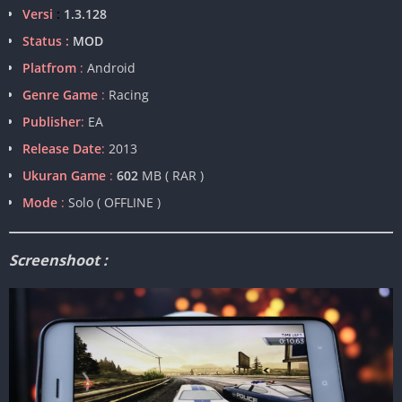
Versi
:
1.3.128
Status :
MOD
Platfrom
:
Android
Genre Game
:
Racing
Publisher
:
EA
Release Date
:
2013
Ukuran Game
:
602
MB ( RAR )
Mode
:
Solo ( OFFLINE )
Screenshoot :